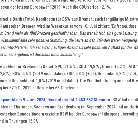
le Parteien in der Bremer Landesregierung verloren zum Teil kräftig (SPD -3,
ssen der letzten Europawahl 2019. Auch die CDU verlor: -2,1%.
rnelia Barth (Foto), Kandidatin für BSW aus Bremen, auch langjährige Mitstre
i aufstehen Bremen, wird im Weserkurier vom 10. Juni zitiert:
"Es ist toll, dass
m Stand mehr als fünf Prozent geschafft haben. Das war einfach eine gute Leistung
 Wahlkampf eine sehr positive Stimmung, die Leute an den Ständen waren neugierig
ser Info-Material. Ich sehe den heutigen Abend als sehr positiven Auftakt für das Wa
er unser Ergebnis ist durchaus noch ausbaufähig."
e Zahlen für Bremen im Detail: SPD: 21,5 % , CDU: 19,8 % , Grüne: 16,2 % , AfD:
2,5 %), BSW: 5,6 % (2019 nicht dabei), FDP: 5,3 % (+0,6), Die Linke: 5,8 % (-2,0),
ndnis Deutschland: 1,8 % (2019 nicht dabei). Die Wahlbeteiligung im Land B
g bei 57,0 %. 2019 hatte sie bei 63 % gelegen.
opawahl am 9. Juni 2024, das entspricht 2.453.652 Stimmen.
BSW hat damit
len in Thüringen, Sachsen und Brandenburg im September 2024 und im Herb
deutschen Bundesländern erzielte BSW bei der Europawahl übrigens überwält
nd in Thüringen 15,0%.