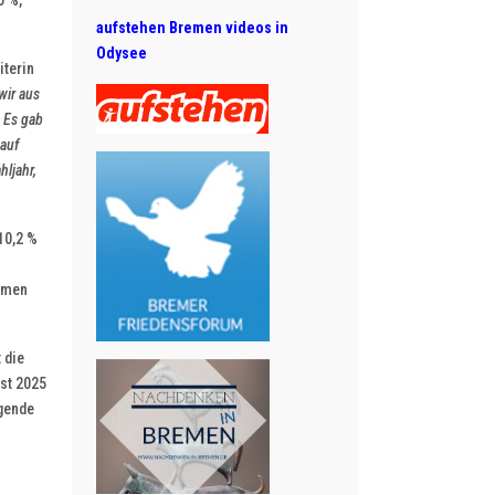
0 %,
aufstehen Bremen videos in
Odysee
iterin
 wir aus
. Es gab
 auf
hljahr,
 10,2 %
remen
 die
st 2025
igende