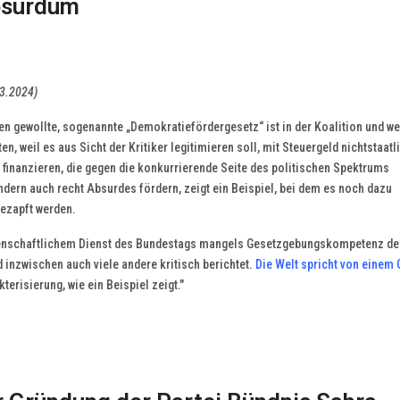
bsurdum
03.2024)
n gewollte, sogenannte „Demokratiefördergesetz“ ist in der Koalition und we
en, weil es aus Sicht der Kritiker legitimieren soll, mit Steuergeld nichtstaatl
u finanzieren, die gegen die konkurrierende Seite des politischen Spektrums
ndern auch recht Absurdes fördern, zeigt ein Beispiel, bei dem es noch dazu
ezapft werden.
senschaftlichem Dienst des Bundestags mangels Gesetzgebungskompetenz de
inzwischen auch viele andere kritisch berichtet.
Die Welt spricht von einem 
erisierung, wie ein Beispiel zeigt."