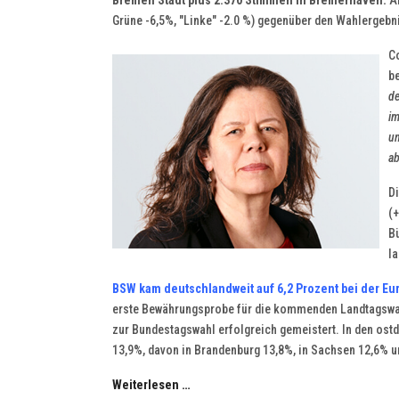
Bremen Stadt plus 2.370 Stimmen in Bremerhaven.
Al
Grüne -6,5%, "Linke" -2.0 %) gegenüber den Wahlergebni
Co
be
de
im
un
ab
Di
(+
Bü
la
BSW kam deutschlandweit auf 6,2 Prozent bei der Eur
erste Bewährungsprobe für die kommenden Landtagswah
zur Bundestagswahl erfolgreich gemeistert. In den ost
13,9%, davon in Brandenburg 13,8%, in Sachsen 12,6% u
Weiterlesen …