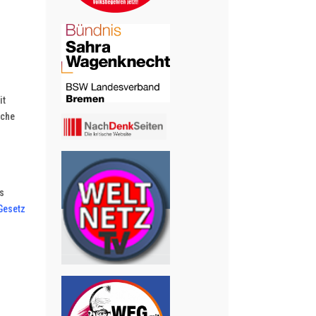
it
iche
s
Gesetz