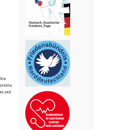
ahra
ornelia
ies und