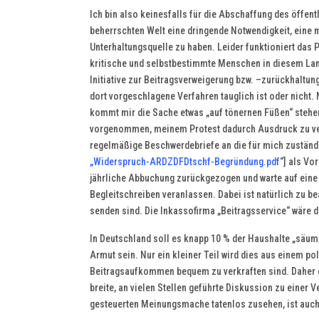
Ich bin also keinesfalls für die Abschaffung des öffent
beherrschten Welt eine dringende Notwendigkeit, eine
Unterhaltungsquelle zu haben. Leider funktioniert das P
kritische und selbstbestimmte Menschen in diesem Lan
Initiative zur Beitragsverweigerung bzw. –zurückhaltung 
dort vorgeschlagene Verfahren tauglich ist oder nicht
kommt mir die Sache etwas „auf tönernen Füßen“ stehend
vorgenommen, meinem Protest dadurch Ausdruck zu verl
regelmäßige Beschwerdebriefe an die für mich zuständi
„Widerspruch-ARDZDFDtschf-Begründung.pdf
“] als Vo
jährliche Abbuchung zurückgezogen und warte auf eine
Begleitschreiben veranlassen. Dabei ist natürlich zu b
senden sind. Die Inkassofirma „Beitragsservice“ wäre d
In Deutschland soll es knapp 10 % der Haushalte „säumi
Armut sein. Nur ein kleiner Teil wird dies aus einem po
Beitragsaufkommen bequem zu verkraften sind. Daher gl
breite, an vielen Stellen geführte Diskussion zu einer 
gesteuerten Meinungsmache tatenlos zusehen, ist auch