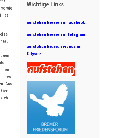
cht
Wichtige Links
 so wie
, ist
aufstehen Bremen in facebook
weise
aufstehen Bremen in Telegram
gnen,
aufstehen Bremen videos in
Odysee
tionen
nten
m sind
. h. es
en. Aus
 hier
 sich