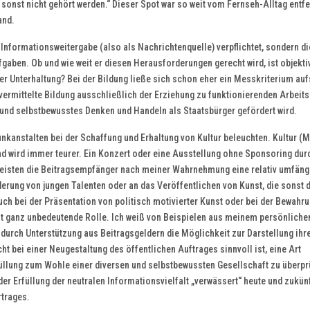
sonst nicht gehört werden.“ Dieser Spot war so weit vom Fernseh-Alltag entfe
and.
r Informationsweitergabe (also als Nachrichtenquelle) verpflichtet, sondern di
aben. Ob und wie weit er diesen Herausforderungen gerecht wird, ist objekti
r Unterhaltung? Bei der Bildung ließe sich schon eher ein Messkriterium auf
ermittelte Bildung ausschließlich der Erziehung zu funktionierenden Arbeits
 und selbstbewusstes Denken und Handeln als Staatsbürger gefördert wird.
kanstalten bei der Schaffung und Erhaltung von Kultur beleuchten. Kultur (M
 und wird immer teurer. Ein Konzert oder eine Ausstellung ohne Sponsoring dur
er leisten die Beitragsempfänger nach meiner Wahrnehmung eine relativ umfäng
derung von jungen Talenten oder an das Veröffentlichen von Kunst, die sonst 
h bei der Präsentation von politisch motivierter Kunst oder bei der Bewahr
ht ganz unbedeutende Rolle. Ich weiß von Beispielen aus meinem persönliche
 durch Unterstützung aus Beitragsgeldern die Möglichkeit zur Darstellung ihr
ht bei einer Neugestaltung des öffentlichen Auftrages sinnvoll ist, eine Art
füllung zum Wohle einer diversen und selbstbewussten Gesellschaft zu überpr
r Erfüllung der neutralen Informationsvielfalt „verwässert“ heute und zukün
rtrages.