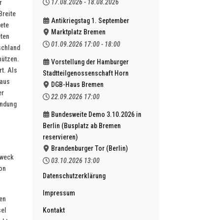
17.08.2026
-
18.08.2026
r
Breite
Antikriegstag 1. September
dete
Marktplatz Bremen
eten
01.09.2026
17:00
-
18:00
tschland
hützen.
Vorstellung der Hamburger
rt. Als
Stadtteilgenossenschaft Horn
 aus
DGB-Haus Bremen
er
22.09.2026
17:00
ündung
Bundesweite Demo 3.10.2026 in
Berlin (Busplatz ab Bremen
reservieren)
Brandenburger Tor (Berlin)
Zweck
03.10.2026
13:00
ion
Datenschutzerklärung
Impressum
en
sel
Kontakt