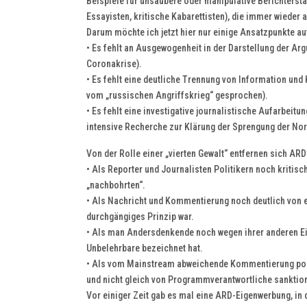
Beispiele für unsaubere oder manipulative Berichterstat
Essayisten, kritische Kabarettisten), die immer wieder
Darum möchte ich jetzt hier nur einige Ansatzpunkte au
• Es fehlt an Ausgewogenheit in der Darstellung der Arg
Coronakrise).
• Es fehlt eine deutliche Trennung von Information und 
vom „russischen Angriffskrieg“ gesprochen).
• Es fehlt eine investigative journalistische Aufarbeit
intensive Recherche zur Klärung der Sprengung der Nor
Von der Rolle einer „vierten Gewalt“ entfernen sich A
• Als Reporter und Journalisten Politikern noch kritis
„nachbohrten“.
• Als Nachricht und Kommentierung noch deutlich von e
durchgängiges Prinzip war.
• Als man Andersdenkende noch wegen ihrer anderen Ein
Unbelehrbare bezeichnet hat.
• Als vom Mainstream abweichende Kommentierung polit
und nicht gleich von Programmverantwortliche sanktion
Vor einiger Zeit gab es mal eine ARD-Eigenwerbung, in 