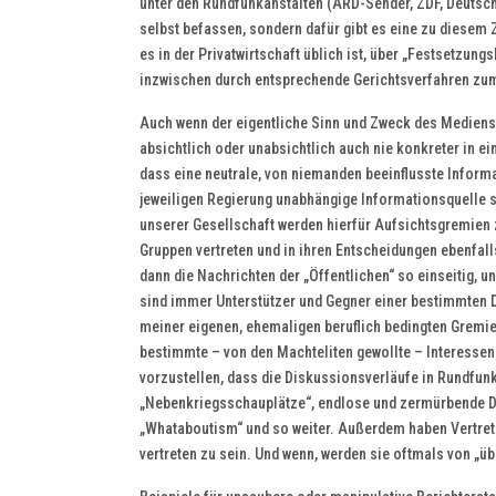
unter den Rundfunkanstalten (ARD-Sender, ZDF, Deutschl
selbst befassen, sondern dafür gibt es eine zu diesem
es in der Privatwirtschaft üblich ist, über „Festsetzun
inzwischen durch entsprechende Gerichtsverfahren zumi
Auch wenn der eigentliche Sinn und Zweck des Medienst
absichtlich oder unabsichtlich auch nie konkreter in e
dass eine neutrale, von niemanden beeinflusste Informa
jeweiligen Regierung unabhängige Informationsquelle s
unserer Gesellschaft werden hierfür Aufsichtsgremien z
Gruppen vertreten und in ihren Entscheidungen ebenfall
dann die Nachrichten der „Öffentlichen“ so einseitig, un
sind immer Unterstützer und Gegner einer bestimmten 
meiner eigenen, ehemaligen beruflich bedingten Gremi
bestimmte – von den Machteliten gewollte – Interessen
vorzustellen, dass die Diskussionsverläufe in Rundfun
„Nebenkriegsschauplätze“, endlose und zermürbende Di
„Whataboutism“ und so weiter. Außerdem haben Vertret
vertreten zu sein. Und wenn, werden sie oftmals von „