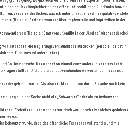
tung gibt es genug. Es gibt auch etliche prominente Experten (Journalisten,
 auf einzelne Unzulänglichkeiten des öffentlich rechtlichen Rundfunks hinweis
fführen, um zu verdeutlichen, was ich unter unsauber und manipulativ versteh
umente (Beispiel: Berichterstattung über Impfvorteile und Impfrisiken in der
Kommentierung (Beispiel: Statt vom „Konflikt in der Ukraine“ wird fast durchg
ung von Tatsachen, die Regierungsversäumnisse aufdecken (Beispiel: selbst init
dstream-Pipelines ist unterblieben).
RD und Co. immer mehr. Das war schon einmal ganz anders in unserem Land:
che Fragen stellten. Und als sie bei ausweichenden Antworten dann auch noch
inander getrennt waren. Als also die Manipulation durch Sprache noch kein
stellung zu einer Sache nicht als „Schwurbler“ oder als zu bedauernde
ischer Ereignisse – und wenn es satirisch war – noch als solches geduldet
iert wurde.
der behauptet wurde, dass das öffentliche Fernsehen vollständig und mit