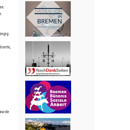
en.
e.
ängig
iierte,
 wurde