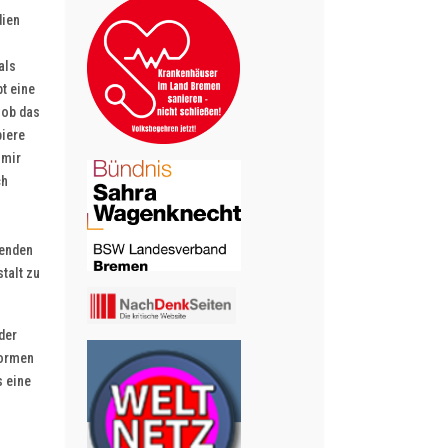
dien
als
t eine
, ob das
piere
 mir
ch
henden
talt zu
der
normen
s eine