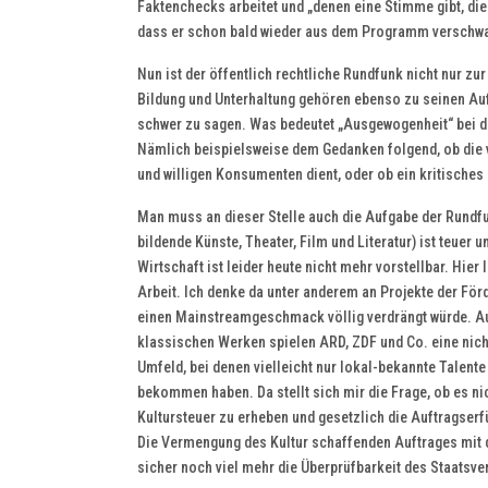
Faktenchecks arbeitet und „denen eine Stimme gibt, die 
dass er schon bald wieder aus dem Programm verschw
Nun ist der öffentlich rechtliche Rundfunk nicht nur zu
Bildung und Unterhaltung gehören ebenso zu seinen Aufg
schwer zu sagen. Was bedeutet „Ausgewogenheit“ bei de
Nämlich beispielsweise dem Gedanken folgend, ob die v
und willigen Konsumenten dient, oder ob ein kritisches
Man muss an dieser Stelle auch die Aufgabe der Rundfun
bildende Künste, Theater, Film und Literatur) ist teuer
Wirtschaft ist leider heute nicht mehr vorstellbar. Hi
Arbeit. Ich denke da unter anderem an Projekte der För
einen Mainstreamgeschmack völlig verdrängt würde. Auc
klassischen Werken spielen ARD, ZDF und Co. eine nic
Umfeld, bei denen vielleicht nur lokal-bekannte Talente
bekommen haben. Da stellt sich mir die Frage, ob es nic
Kultursteuer zu erheben und gesetzlich die Auftragser
Die Vermengung des Kultur schaffenden Auftrages mit de
sicher noch viel mehr die Überprüfbarkeit des Staatsve