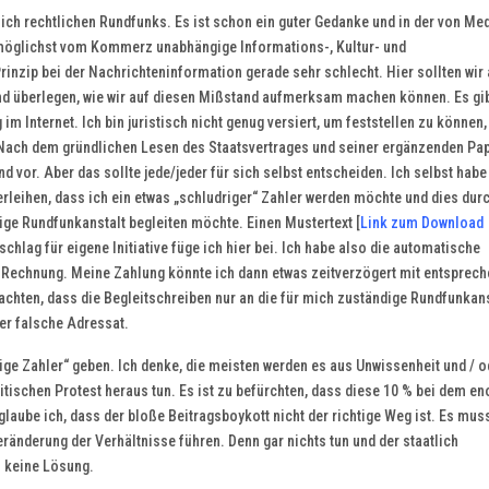
lich rechtlichen Rundfunks. Es ist schon ein guter Gedanke und in der von Me
 möglichst vom Kommerz unabhängige Informations-, Kultur- und
rinzip bei der Nachrichteninformation gerade sehr schlecht. Hier sollten wir 
d überlegen, wie wir auf diesen Mißstand aufmerksam machen können. Es gib
im Internet. Ich bin juristisch nicht genug versiert, um feststellen zu können
. Nach dem gründlichen Lesen des Staatsvertrages und seiner ergänzenden Pa
 vor. Aber das sollte jede/jeder für sich selbst entscheiden. Ich selbst habe
eihen, dass ich ein etwas „schludriger“ Zahler werden möchte und dies dur
ge Rundfunkanstalt begleiten möchte. Einen Mustertext [
Link zum Download
rschlag für eigene Initiative füge ich hier bei. Ich habe also die automatische
 Rechnung. Meine Zahlung könnte ich dann etwas zeitverzögert mit entsprec
eachten, dass die Begleitschreiben nur an die für mich zuständige Rundfunkans
er falsche Adressat.
ge Zahler“ geben. Ich denke, die meisten werden es aus Unwissenheit und / o
litischen Protest heraus tun. Es ist zu befürchten, dass diese 10 % bei dem e
aube ich, dass der bloße Beitragsboykott nicht der richtige Weg ist. Es mus
Veränderung der Verhältnisse führen. Denn gar nichts tun und der staatlich
 keine Lösung.