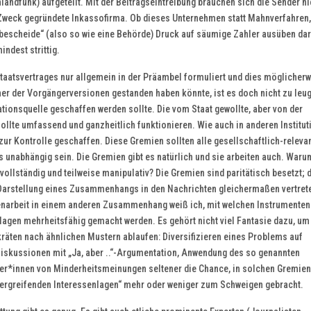
andfunk) aufgeteilt. Mit der Beitragseintreibung brauchen sich die Sender ni
 Zweck gegründete Inkassofirma. Ob dieses Unternehmen statt Mahnverfahren,
gsbescheide“ (also so wie eine Behörde) Druck auf säumige Zahler ausüben darf
ndest strittig.
aatsvertrages nur allgemein in der Präambel formuliert und dies möglicher
iner der Vorgängerversionen gestanden haben könnte, ist es doch nicht zu leu
tionsquelle geschaffen werden sollte. Die vom Staat gewollte, aber von der
ollte umfassend und ganzheitlich funktionieren. Wie auch in anderen Institu
ur Kontrolle geschaffen. Diese Gremien sollten alle gesellschaftlich-releva
s unabhängig sein. Die Gremien gibt es natürlich und sie arbeiten auch. Waru
vollständig und teilweise manipulativ? Die Gremien sind paritätisch besetzt; d
Darstellung eines Zusammenhangs in den Nachrichten gleichermaßen vertret
enarbeit in einem anderen Zusammenhang weiß ich, mit welchen Instrumenten
lagen mehrheitsfähig gemacht werden. Es gehört nicht viel Fantasie dazu, um
kräten nach ähnlichen Mustern ablaufen: Diversifizieren eines Problems auf
skussionen mit „Ja, aber ..“-Argumentation, Anwendung des so genannten
er*innen von Minderheitsmeinungen seltener die Chance, in solchen Gremien
übergreifenden Interessenlagen“ mehr oder weniger zum Schweigen gebracht.