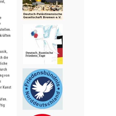
rnt,
e
v
stellen.
kräften
usik,
ch die
liche
durch
ung von
n
er Kunst
üfen.
ftig