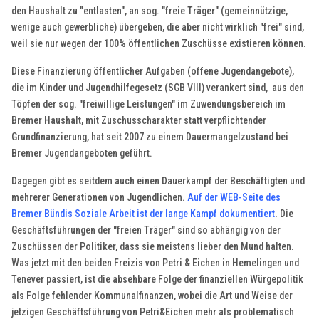
den Haushalt zu "entlasten", an sog. "freie Träger" (gemeinnützige,
wenige auch gewerbliche) übergeben, die aber nicht wirklich "frei" sind,
weil sie nur wegen der 100% öffentlichen Zuschüsse existieren können.
Diese Finanzierung öffentlicher Aufgaben (offene Jugendangebote),
die im Kinder und Jugendhilfegesetz (SGB VIII) verankert sind, aus den
Töpfen der sog. "freiwillige Leistungen" im Zuwendungsbereich im
Bremer Haushalt, mit Zuschusscharakter statt verpflichtender
Grundfinanzierung, hat seit 2007 zu einem Dauermangelzustand bei
Bremer Jugendangeboten geführt.
Dagegen gibt es seitdem auch einen Dauerkampf der Beschäftigten und
mehrerer Generationen von Jugendlichen.
Auf der WEB-Seite des
Bremer Bündis Soziale Arbeit ist der lange Kampf dokumentiert
.
Die
Geschäftsführungen der "freien Träger" sind so abhängig von der
Zuschüssen der Politiker, dass sie meistens lieber den Mund halten.
Was jetzt mit den beiden Freizis von Petri & Eichen in Hemelingen und
Tenever passiert, ist die absehbare Folge der finanziellen Würgepolitik
als Folge fehlender Kommunalfinanzen, wobei die Art und Weise der
jetzigen Geschäftsführung von Petri&Eichen mehr als problematisch