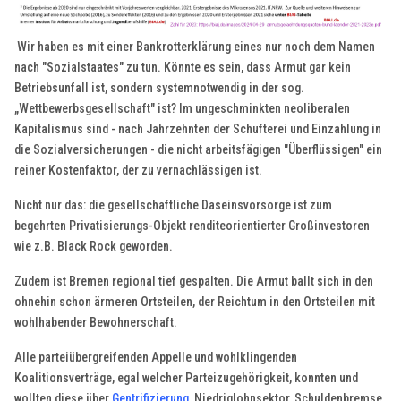
Wir haben es mit einer Bankrotterklärung eines nur noch dem Namen
nach "Sozialstaates" zu tun. Könnte es sein, dass Armut gar kein
Betriebsunfall ist, sondern systemnotwendig in der sog.
„Wettbewerbsgesellschaft" ist? Im ungeschminkten neoliberalen
Kapitalismus sind - nach Jahrzehnten der Schufterei und Einzahlung in
die Sozialversicherungen - die nicht arbeitsfägigen "Überflüssigen" ein
reiner Kostenfaktor, der zu vernachlässigen ist.
Nicht nur das: die gesellschaftliche Daseinsvorsorge ist zum
begehrten Privatisierungs-Objekt renditeorientierter Großinvestoren
wie z.B. Black Rock geworden.
Zudem ist Bremen regional tief gespalten. Die Armut ballt sich in den
ohnehin schon ärmeren Ortsteilen, der Reichtum in den Ortsteilen mit
wohlhabender Bewohnerschaft.
Alle parteiübergreifenden Appelle und wohlklingenden
Koalitionsverträge, egal welcher Parteizugehörigkeit, konnten und
wollten diese über
Gentrifizierung
, Niedriglohnsektor, Schuldenbremse