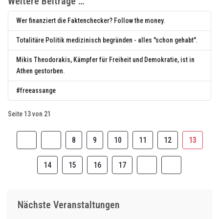
Weitere Beiträge …
Wer finanziert die Faktenchecker? Follow the money.
Totalitäre Politik medizinisch begründen - alles "schon gehabt".
Mikis Theodorakis, Kämpfer für Freiheit und Demokratie, ist in
Athen gestorben.
#freeassange
Seite 13 von 21
8
9
10
11
12
13
14
15
16
17
Nächste Veranstaltungen