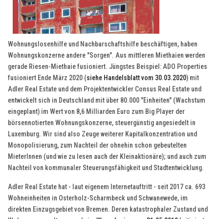
Wohnungslosenhilfe und Nachbarschaftshilfe beschäftigen, haben
Wohnungskonzerne andere "Sorgen". Aus mittleren Miethaien werden
gerade Riesen-Miethaie fusioniert. Jüngstes Beispiel: ADO Properties
fusioniert Ende März 2020 (
siehe Handelsblatt vom 30.03.2020
) mit
Adler Real Estate und dem Projektentwickler Consus Real Estate und
entwickelt sich in Deutschland mit über 80.000 "Einheiten" (Wachstum
eingeplant) im Wert von 8,6 Milliarden Euro zum Big Player der
börsennotierten Wohnungskonzerne, steuergünstig angesiedelt in
Luxemburg. Wir sind also Zeuge weiterer Kapitalkonzentration und
Monopolisierung, zum Nachteil der ohnehin schon gebeutelten
MieterInnen (und wie zu lesen auch der Kleinaktionäre); und auch zum
Nachteil von kommunaler Steuerungsfähigkeit und Stadtentwicklung.
Adler Real Estate hat - laut eigenem Internetauftritt - seit 2017 ca. 693
Wohneinheiten in Osterholz-Scharmbeck und Schwanewede, im
direkten Einzugsgebiet von Bremen. Deren katastrophaler Zustand und