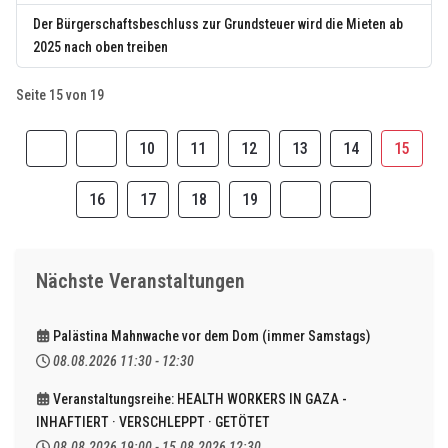
Der Bürgerschaftsbeschluss zur Grundsteuer wird die Mieten ab
2025 nach oben treiben
Seite 15 von 19
10
11
12
13
14
15
16
17
18
19
Nächste Veranstaltungen
Palästina Mahnwache vor dem Dom (immer Samstags)
08.08.2026
11:30
-
12:30
Veranstaltungsreihe: HEALTH WORKERS IN GAZA -
INHAFTIERT · VERSCHLEPPT · GETÖTET
08.08.2026
19:00
-
15.08.2026
12:30