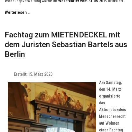
Wohnungsverwaltung wurde im
Weserkurier vom 31.05.2019
kritisiert .
Weiterlesen …
Fachtag zum MIETENDECKEL mit
dem Juristen Sebastian Bartels aus
Berlin
Erstellt: 15. März 2020
Am Samstag,
den 14. März
organisierte
das
Aktionsbündnis
Menschenrecht
auf Wohnen
einen Fachtag