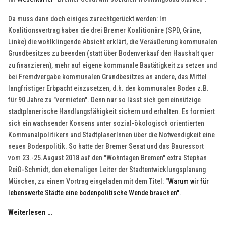
Da muss dann doch einiges zurechtgerückt werden: Im
Koalitionsvertrag haben die drei Bremer Koalitionäre (SPD, Grüne,
Linke) die wohlklingende Absicht erklärt, die Veräußerung kommunalen
Grundbesitzes zu beenden (statt über Bodenverkauf den Haushalt quer
zu finanzieren), mehr auf eigene kommunale Bautätigkeit zu setzen und
bei Fremdvergabe kommunalen Grundbesitzes an andere, das Mittel
langfristiger Erbpacht einzusetzen, d.h. den kommunalen Boden z.B.
für 90 Jahre zu "vermieten". Denn nur so lässt sich gemeinnützige
stadtplanerische Handlungsfähigkeit sichern und erhalten. Es formiert
sich ein wachsender Konsens unter sozial-ökologisch orientierten
Kommunalpolitikern und StadtplanerInnen über die Notwendigkeit eine
neuen Bodenpolitik. So hatte der Bremer Senat und das Bauressort
vom 23.-25.August 2018 auf den "Wohntagen Bremen" extra Stephan
Reiß-Schmidt, den ehemaligen Leiter der Stadtentwicklungsplanung
München, zu einem Vortrag eingeladen mit dem Titel:
"Warum wir für
lebenswerte Städte eine bodenpolitische Wende brauchen".
Weiterlesen …