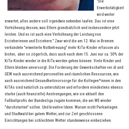
"Die
Erwerbstätigkeit
wird weiter
erwartet, alles andere soll irgendwie nebenbei laufen. Das ist eine
Verhöhnung dessen, was Eltern grundsätzlich und insbesondere jetzt
leisten. Und es ist auch eine Verhöhnung der Leistung von
Erzieherinnen und Erziehern." Zwar wird die am 12. Mai in Bremen
verkündete "erweiterte Notbetreuung" mehr KiTa-Kinder erfassen als
bisher, aber so zögerlich, dass auch nach dem 15. Juni nur ca. 50% der
KiTa-Kinder wieder in die KiTa werden gehen können. Viele Kinder und
Eltern bleiben unversorgt. Die Forderung der Gewerkschaften ver.di und
GEW nach ausreichend personellen und räumlichen Ressourcen, wie
auch ausreichend Gesundheitsvorsorge für die Kollegen*innen in den
KiTAs sind natürlich zu unterstützen und erfordern mindestens ebenso
starke (auch finanzielle) Anstrengungen, wie sie aktuell den
Fußballprofis der Bundesliga zugute kommen, die am WE wieder
"durchstarten" sollen. Und kreative Ideen: Warum nicht Parkanlagen
und Stadtwald bei gutem Wetter, und zur Zeit geschlossene
Einrichtungen bei schlechtem Wetter stundenweise einbeziehen.