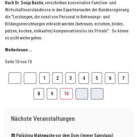
Nach Dr. Sonja Bastin
, verschieben konservative Familien- und
Wirtschaftsverständnisse in den Expertenrunden der Bundesregierung
die "Leistungen, die sonst von Personal in Betreuungs- und
Bildungseinrichtungen erbracht werden (betreuen, erziehen, bilden,
putzen, kochen, einkaufen) kompensationslos ins Private". So könne
es nicht weitergehen:
Weiterlesen …
Seite 10 von 10
1
2
3
4
5
6
7
8
9
10
Nächste Veranstaltungen
Palästina Mahnwache vor dem Dom (immer Samstags)