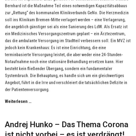
Bernhard ist die Maßnahme Teil eines notwendigen Kapazitätsabbaus
zur „Rettung“ des kommunalen Klinikverbunds GeNo. Die Herzmedizin
soll ins Klinikum Bremen-Mitte verlagert werden – eine Verlagerung,
die angeblich günstiger sei als eine Sanierung des LdW. Als Ersatz ist
ein Medizinisches Versorgungszentrum geplant – ein Ärztezentrum,
das die ambulante Versorgung im Stadtteil verbessern soll. Ein MVZ ist
jedoch kein Krankenhaus: Es ist eine Einrichtung, die eine
terminbasierte Versorgung leistet, die aber weder eine 24-Stunden-
Notaufnahme noch eine stationäre Behandlung ersetzen kann. Hier
besteht kein fließender Übergang, sondern ein fundamentaler
Systembruch. Die Behauptung, es handle sich um ein gleichwertiges
Angebot, führt in die Irre und verschleiert die tatsächlichen Defizite in
der Patientenversorgung.
Weiterlesen …
Andrej Hunko – Das Thema Corona
ist nicht vorbei – es ist verdrängt!