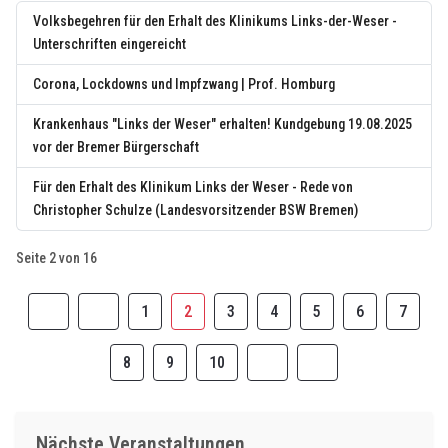
Volksbegehren für den Erhalt des Klinikums Links-der-Weser -
Unterschriften eingereicht
Corona, Lockdowns und Impfzwang | Prof. Homburg
Krankenhaus "Links der Weser" erhalten! Kundgebung 19.08.2025
vor der Bremer Bürgerschaft
Für den Erhalt des Klinikum Links der Weser - Rede von
Christopher Schulze (Landesvorsitzender BSW Bremen)
Seite 2 von 16
1
2
3
4
5
6
7
8
9
10
Nächste Veranstaltungen