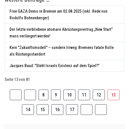
Free GAZA Demo in Bremen am 02.08.2025 (inkl. Rede von
Rodolfo Bohnenberger)
Der letzte verbliebene atomare Abrüstungsvertrag „New Start“
muss verlängert werden!
Kein "Zukunftsmodell" – sondern Irrweg: Bremens fatale Rolle
als Rüstungsstandort
Jacques Baud: "Steht Israels Existenz auf dem Spiel?"
Seite 13 von 81
8
9
10
11
12
13
14
15
16
17