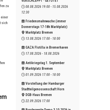
tte
VERSCHLEPPT · GETÖTET
fen zu
08.08.2026
19:00
-
15.08.2026
12:30
 einer
Friedensmahnwache (immer
 sich
Donnerstags 17-18h Marktplatz)
Marktplatz Bremen
13.08.2026
17:00
-
18:00
GAZA Flotilla in Bremerhaven
17.08.2026
-
18.08.2026
ffen
Antikriegstag 1. September
Marktplatz Bremen
01.09.2026
17:00
-
18:00
Vorstellung der Hamburger
Stadtteilgenossenschaft Horn
DGB-Haus Bremen
dem
22.09.2026
17:00
Bundesweite Demo 3.10.2026 in