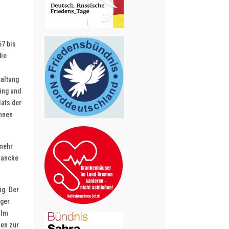
67 bis
die
taltung
ing und
ats der
innen
 mehr
Francke
ig. Der
ager
 Im
ken zur