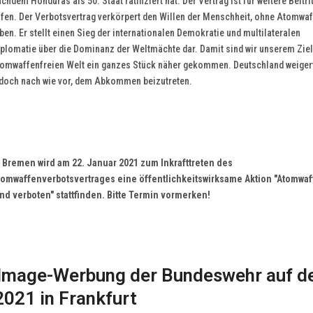
chdem Honduras als 50. Staat ratifiziert hat. Der Vertrag ist für weitere Beitri
ffen. Der Verbotsvertrag verkörpert den Willen der Menschheit, ohne Atomwaf
ben. Er stellt einen Sieg der internationalen Demokratie und multilateralen
iplomatie über die Dominanz der Weltmächte dar. Damit sind wir unserem Ziel
tomwaffenfreien Welt ein ganzes Stück näher gekommen. Deutschland weigert
edoch nach wie vor, dem Abkommen beizutreten.
n Bremen wird am 22. Januar 2021 zum Inkrafttreten des
tomwaffenverbotsvertrages eine öffentlichkeitswirksame Aktion "Atomwa
ind verboten" stattfinden. Bitte Termin vormerken!
Image-Werbung der Bundeswehr auf 
021 in Frankfurt