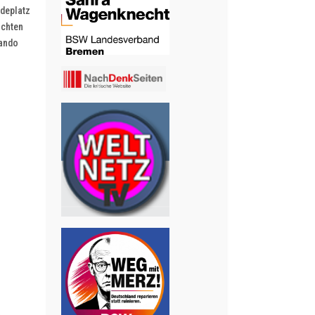
adeplatz
ochten
mando