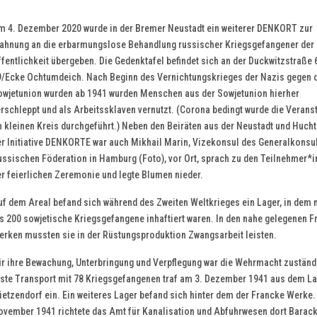
m 4. Dezember 2020 wurde in der Bremer Neustadt ein weiterer DENKORT zur
ahnung an die erbarmungslose Behandlung russischer Kriegsgefangener der
fentlichkeit übergeben. Die Gedenktafel befindet sich an der Duckwitzstraße 
9/Ecke Ochtumdeich. Nach Beginn des Vernichtungskrieges der Nazis gegen 
owjetunion wurden ab 1941 wurden Menschen aus der Sowjetunion hierher
rschleppt und als Arbeitssklaven vernutzt. (Corona bedingt wurde die Verans
 kleinen Kreis durchgeführt.) Neben den Beiräten aus der Neustadt und Hucht
er Initiative DENKORTE war auch Mikhail Marin, Vizekonsul des Generalkonsul
ussischen Föderation in Hamburg (Foto), vor Ort, sprach zu den Teilnehmer*
r feierlichen Zeremonie und legte Blumen nieder.
uf dem Areal befand sich während des Zweiten Weltkrieges ein Lager, in dem
s 200 sowjetische Kriegsgefangene inhaftiert waren. In den nahe gelegenen 
erken mussten sie in der Rüstungsproduktion Zwangsarbeit leisten.
ür ihre Bewachung, Unterbringung und Verpflegung war die Wehrmacht zuständ
rste Transport mit 78 Kriegsgefangenen traf am 3. Dezember 1941 aus dem L
etzendorf ein. Ein weiteres Lager befand sich hinter dem der Francke Werke.
ovember 1941 richtete das Amt für Kanalisation und Abfuhrwesen dort Barac