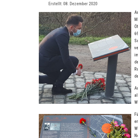
Erstellt: 08. Dezember 2020
A
M
Öf
6
S
ve
im
d
R
de
A
al
W
F
e
Wi
N