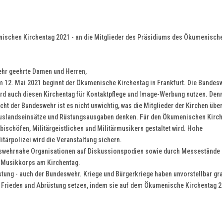
schen Kirchentag 2021 - an die Mitglieder des Präsidiums des Ökumenisch
ehr geehrte Damen und Herren,
m 12. Mai 2021 beginnt der Ökumenische Kirchentag in Frankfurt. Die Bundes
ird auch diesen Kirchentag für Kontaktpflege und Image-Werbung nutzen. Den
cht der Bundeswehr ist es nicht unwichtig, was die Mitglieder der Kirchen übe
uslandseinsätze und Rüstungsausgaben denken. Für den Ökumenischen Kirc
ärbischöfen, Militärgeistlichen und Militärmusikern gestaltet wird. Hohe
tärpolizei wird die Veranstaltung sichern.
eswehrnahe Organisationen auf Diskussionspodien sowie durch Messestände 
r-Musikkorps am Kirchentag.
rüstung - auch der Bundeswehr. Kriege und Bürgerkriege haben unvorstellbar g
ür Frieden und Abrüstung setzen, indem sie auf dem Ökumenische Kirchentag 2