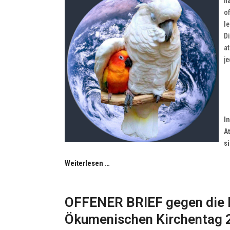
na
o
le
D
a
j
I
A
s
Weiterlesen …
OFFENER BRIEF gegen die 
Ökumenischen Kirchentag 2