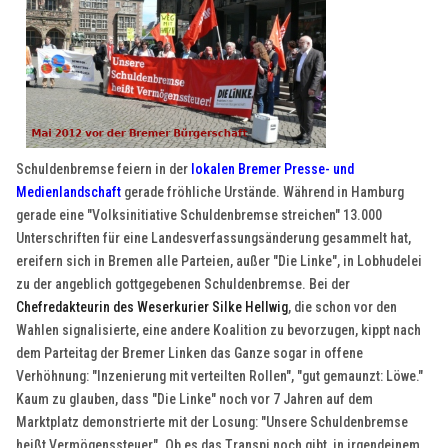
Schuldenbremse feiern in der
lokalen Bremer Presse- und
Medienlandschaft
gerade fröhliche Urstände. Während in Hamburg
gerade eine "Volksinitiative Schuldenbremse streichen" 13.000
Unterschriften für eine Landesverfassungsänderung gesammelt hat,
ereifern sich in Bremen alle Parteien, außer "Die Linke", in Lobhudelei
zu der angeblich gottgegebenen Schuldenbremse. Bei der
Chefredakteurin des Weserkurier Silke Hellwig
, die schon vor den
Wahlen signalisierte, eine andere Koalition zu bevorzugen, kippt nach
dem Parteitag der Bremer Linken das Ganze sogar in offene
Verhöhnung: "Inzenierung mit verteilten Rollen", "gut gemaunzt: Löwe."
Kaum zu glauben, dass "Die Linke" noch vor 7 Jahren auf dem
Marktplatz demonstrierte mit der Losung: "Unsere Schuldenbremse
heißt Vermögenssteuer". Ob es das Transpi noch gibt, in irgendeinem