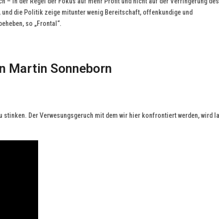
h – in der Regel der Fokus auf mehr Profit und nicht auf der Verringerung des
nd die Politik zeige mitunter wenig Bereitschaft, offenkundige und
eheben, so „Frontal“.
on Martin Sonneborn
u stinken. Der Verwesungsgeruch mit dem wir hier konfrontiert werden, wird 