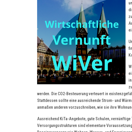
un
di
zu
An
e
U
fi
K
Wi
e
i
z
werden. Die CO2-Besteuerung verteuert in existenzgef
Stattdessen sollte eine ausreichende Strom- und Wärm
anmaßen anderen vorzuschreiben, wie sie ihre Wohnun
Ausreichend KiTa-Angebote, gute Schulen, vernünftige T
Versorgungsstrukturen sind elementare Voraussetzungen