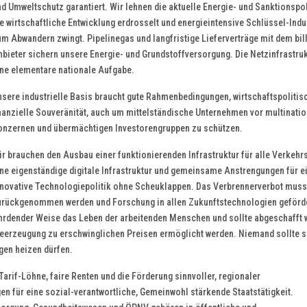
d Umweltschutz garantiert. Wir lehnen die aktuelle Energie- und Sanktionspol
e wirtschaftliche Entwicklung erdrosselt und energieintensive Schlüssel-Indu
m Abwandern zwingt. Pipelinegas und langfristige Lieferverträge mit dem bil
bieter sichern unsere Energie- und Grundstoffversorgung. Die Netzinfrastruk
ine elementare nationale Aufgabe.
nsere industrielle Basis braucht gute Rahmenbedingungen, wirtschaftspolitis
nanzielle Souveränität, auch um mittelständische Unternehmen vor multinati
onzernen und übermächtigen Investorengruppen zu schützen.
r brauchen den Ausbau einer funktionierenden Infrastruktur für alle Verkehrs
ine eigenständige digitale Infrastruktur und gemeinsame Anstrengungen für e
nnovative Technologiepolitik ohne Scheuklappen. Das Verbrennerverbot muss
urückgenommen werden und Forschung in allen Zukunftstechnologien geförd
ährdender Weise das Leben der arbeitenden Menschen und sollte abgeschafft 
eerzeugung zu erschwinglichen Preisen ermöglicht werden. Niemand sollte s
gen heizen dürfen.
arif-Löhne, faire Renten und die Förderung sinnvoller, regionaler
 für eine sozial-verantwortliche, Gemeinwohl stärkende Staatstätigkeit.