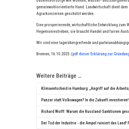
Daseinsvorsorge wie Wohnen, Wasser- und Energievers
gemeinwohlorientierte Hand. Landwirtschaft dient dem 
Agrarkonzernen geschützt werden.
Eine prosperierende, wirtschaftliche Entwicklung zum W
Hegemoniestreben; sie braucht Handel und fairen Austa
Wir sind eine lagerübergreifende und parteiunabhängige 
Bremen, 16.10.2025 (
pdf dieser Erklärung zur Gründu
Weitere Beiträge …
Klimaentscheid in Hamburg: „Angriff auf die Arbeitsp
Panzer statt Volkswagen? In die Zukunft investiere
Richard Wolff: Warum die Russland-Sanktionen gesc
Der Tod der Industrie - die Ampel ruiniert das Land!