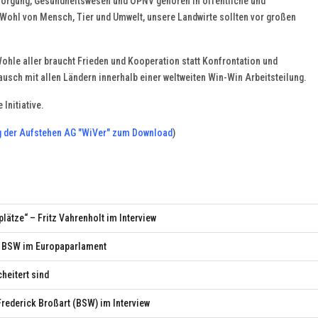
orgung, Gesundheitswesen und ÖPNV gehören in öffentliche und
Wohl von Mensch, Tier und Umwelt, unsere Landwirte sollten vor großen
ohle aller braucht Frieden und Kooperation statt Konfrontation und
usch mit allen Ländern innerhalb einer weltweiten Win-Win Arbeitsteilung.
Initiative.
ng der Aufstehen AG "WiVer" zum Download
)
lätze“ – Fritz Vahrenholt im Interview
n! BSW im Europaparlament
heitert sind
 Frederick Broßart (BSW) im Interview