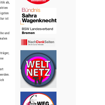
itik ab,
strien
ligsten
tur ist
che und
onalen
träger,
ine
ert
werden.
ich