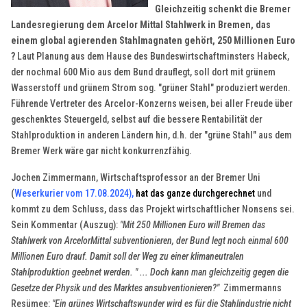
Gleichzeitig schenkt die Bremer
Landesregierung dem Arcelor Mittal Stahlwerk in Bremen, das
einem global agierenden Stahlmagnaten gehört, 250 Millionen Euro
?
Laut Planung aus dem Hause des Bundeswirtschaftminsters Habeck,
der nochmal 600 Mio aus dem Bund drauflegt, soll dort mit grünem
Wasserstoff und grünem Strom sog. "grüner Stahl" produziert werden.
Führende Vertreter des Arcelor-Konzerns weisen, bei aller Freude über
geschenktes Steuergeld, selbst auf die bessere Rentabilität der
Stahlproduktion in anderen Ländern hin, d.h. der "grüne Stahl" aus dem
Bremer Werk wäre gar nicht konkurrenzfähig.
Jochen Zimmermann, Wirtschaftsprofessor an der Bremer Uni
(
Weserkurier vom 17.08.2024
),
hat das ganze durchgerechnet
und
kommt zu dem Schluss, dass das Projekt wirtschaftlicher Nonsens sei.
Sein Kommentar (Auszug):
"Mit 250 Millionen Euro will Bremen das
Stahlwerk von ArcelorMittal subventionieren, der Bund legt noch einmal 600
Millionen Euro drauf. Damit soll der Weg zu einer klimaneutralen
Stahlproduktion geebnet werden. " ... Doch kann man gleichzeitig gegen die
Gesetze der Physik und des Marktes ansubventionieren?"
Zimmermanns
Resümee:
"Ein grünes Wirtschaftswunder wird es für die Stahlindustrie nicht