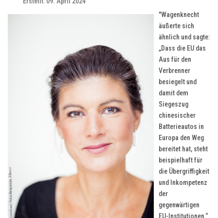
Erstellt: 09. April 2024
"Wagenknecht
äußerte sich
ähnlich und sagte:
„Dass die EU das
Aus für den
Verbrenner
besiegelt und
damit dem
Siegeszug
chinesischer
Batterieautos in
Europa den Weg
bereitet hat, steht
beispielhaft für
die Übergriffigkeit
und Inkompetenz
der
gegenwärtigen
EU-Institutionen.“