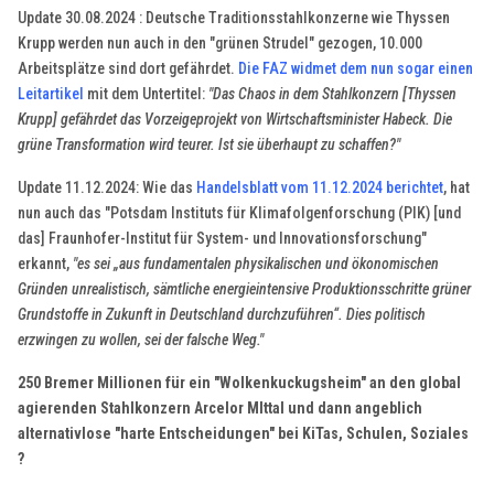
Update 30.08.2024 : Deutsche Traditionsstahlkonzerne wie Thyssen
Krupp werden nun auch in den "grünen Strudel" gezogen, 10.000
Arbeitsplätze sind dort gefährdet.
Die FAZ widmet dem nun sogar einen
Leitartikel
mit dem Untertitel:
"Das Chaos in dem Stahlkonzern [Thyssen
Krupp] gefährdet das Vorzeigeprojekt von Wirtschaftsminister Habeck. Die
grüne Transformation wird teurer. Ist sie überhaupt zu schaffen?"
Update 11.12.2024: Wie das
Handelsblatt vom 11.12.2024 berichtet
, hat
nun auch das "Potsdam Instituts für Klimafolgenforschung (PIK) [und
das] Fraunhofer-Institut für System- und Innovationsforschung"
erkannt,
"es sei „aus fundamentalen physikalischen und ökonomischen
Gründen unrealistisch, sämtliche energieintensive Produktionsschritte grüner
Grundstoffe in Zukunft in Deutschland durchzuführen“. Dies politisch
erzwingen zu wollen, sei der falsche Weg."
250 Bremer Millionen für ein "Wolkenkuckugsheim" an den global
agierenden Stahlkonzern Arcelor MIttal und dann angeblich
alternativlose "harte Entscheidungen" bei KiTas, Schulen, Soziales
?