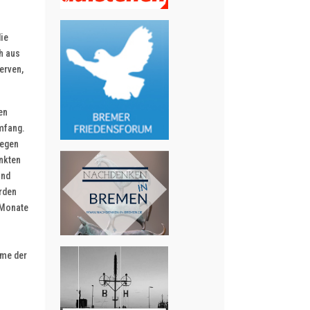
ie
h aus
erven,
en
Umfang.
gegen
nkten
und
rden
 Monate
hme der