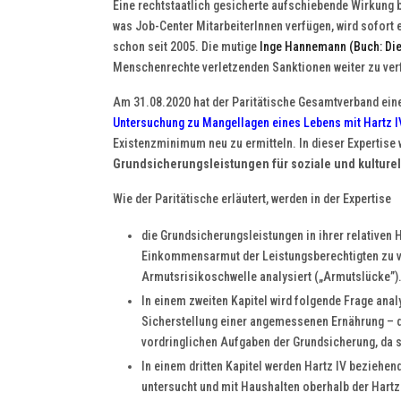
Eine rechtstaatlich gesicherte aufschiebende Wirkung 
was Job-Center MitarbeiterInnen verfügen, wird sofort 
schon seit 2005. Die mutige
Inge Hannemann (Buch: Die 
Menschenrechte verletzenden Sanktionen weiter zu verf
Am 31.08.2020 hat der Paritätische Gesamtverband ein
Untersuchung zu Mangellagen eines Lebens mit Hartz I
Existenzminimum neu zu ermitteln. In dieser Expertise 
Grundsicherungsleistungen für soziale und kulturel
Wie der Paritätische erläutert, werden in der Expertise
die Grundsicherungsleistungen in ihrer relativen 
Einkommensarmut der Leistungsberechtigten zu ver
Armutsrisikoschwelle analysiert („Armutslücke”)
In einem zweiten Kapitel wird folgende Frage anal
Sicherstellung einer angemessenen Ernährung – d
vordringlichen Aufgaben der Grundsicherung, da s
In einem dritten Kapitel werden Hartz IV beziehe
untersucht und mit Haushalten oberhalb der Hartz-I