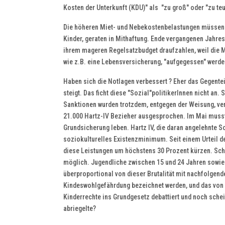
Kosten der Unterkunft (KDU)" als "zu groß" oder "zu te
Die höheren Miet- und Nebekostenbelastungen müssen v
Kinder, geraten in Mithaftung. Ende vergangenen Jahre
ihrem mageren Regelsatzbudget draufzahlen, weil die M
wie z.B. eine Lebensversicherung, "aufgegessen" werden
Haben sich die Notlagen verbessert ? Eher das Gegenteil
steigt. Das ficht diese "Sozial"politikerInnen nicht an.
Sanktionen wurden trotzdem, entgegen der Weisung, ve
21.000 Hartz-IV Bezieher ausgesprochen. Im Mai muss
Grundsicherung leben. Hartz IV, die daran angelehnte S
soziokulturelles Existenzminimum. Seit einem Urteil
diese Leistungen um höchstens 30 Prozent kürzen. Schl
möglich. Jugendliche zwischen 15 und 24 Jahren sowie 
überproportional von dieser Brutalität mit nachfolgend
Kindeswohlgefährdung bezeichnet werden, und das von 
Kinderrechte ins Grundgesetz debattiert und noch sche
abriegelte?