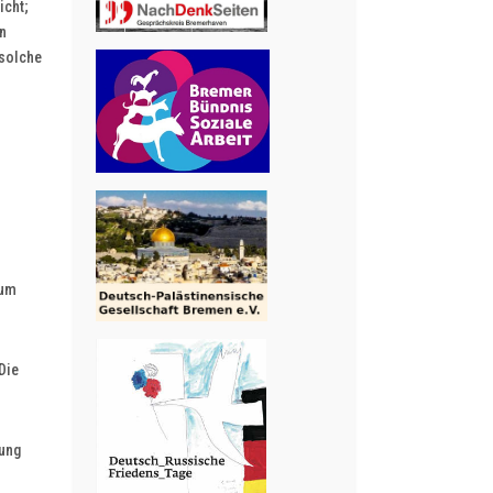
icht;
un
 solche
 um
Die
rung