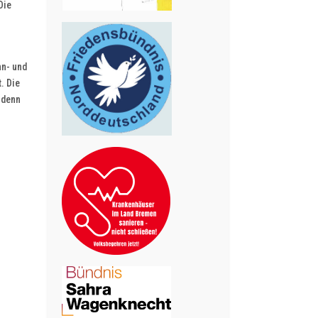
Die
hn- und
. Die
 denn