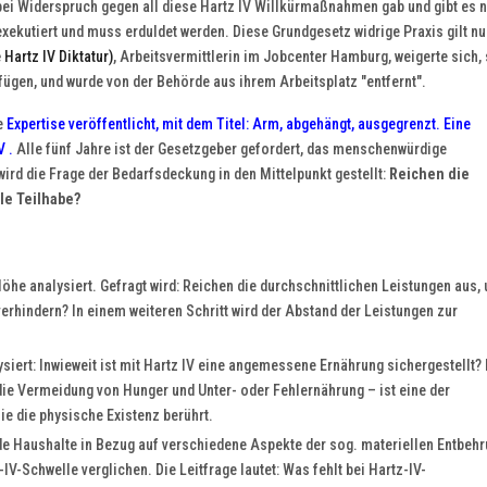
bei Widerspruch gegen all diese Hartz IV Willkürmaßnahmen gab und gibt es n
exekutiert und muss erduldet werden. Diese Grundgesetz widrige Praxis gilt n
Hartz IV Diktatur)
, Arbeitsvermittlerin im Jobcenter Hamburg, weigerte sich,
ügen, und wurde von der Behörde aus ihrem Arbeitsplatz "entfernt".
e
Expertise veröffentlicht, mit dem Titel: Arm, abgehängt, ausgegrenzt. Eine
V
.
Alle fünf Jahre ist der Gesetzgeber gefordert, das menschenwürdige
wird die Frage der Bedarfsdeckung in den Mittelpunkt gestellt:
Reichen die
le Teilhabe?
Höhe analysiert. Gefragt wird: Reichen die durchschnittlichen Leistungen aus,
hindern? In einem weiteren Schritt wird der Abstand der Leistungen zur
.
ysiert: Inwieweit ist mit Hartz IV eine angemessene Ernährung sichergestellt? 
ie Vermeidung von Hunger und Unter- oder Fehlernährung – ist eine der
ie die physische Existenz berührt.
nde Haushalte in Bezug auf verschiedene Aspekte der sog. materiellen Entbeh
V-Schwelle verglichen. Die Leitfrage lautet: Was fehlt bei Hartz-IV-