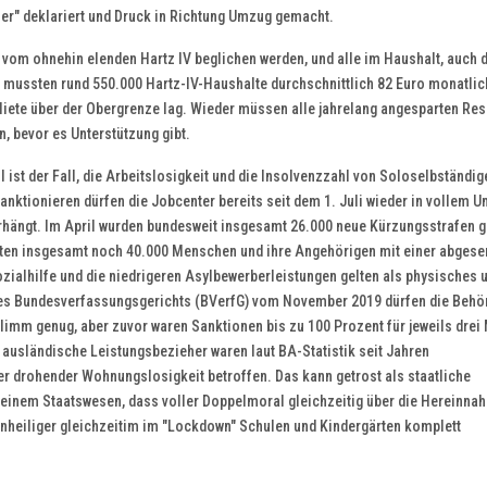
uer" deklariert und Druck in Richtung Umzug gemacht.
om ohnehin elenden Hartz IV beglichen werden, und alle im Haushalt, auch d
s mussten rund 550.000 Hartz-IV-Haushalte durchschnittlich 82 Euro monatlic
iete über der Obergrenze lag. Wieder müssen alle jahrelang angesparten Res
, bevor es Unterstützung gibt.
 ist der Fall, die Arbeitslosigkeit und die Insolvenzzahl von Soloselbständig
 Sanktionieren dürfen die Jobcenter bereits seit dem 1. Juli wieder in vollem 
rhängt. Im April wurden bundesweit insgesamt 26.000 neue Kürzungsstrafen 
ten insgesamt noch 40.000 Menschen und ihre Angehörigen mit einer abgese
ozialhilfe und die niedrigeren Asylbewerberleistungen gelten als physisches 
 des Bundesverfassungsgerichts (BVerfG) vom November 2019 dürfen die Behö
imm genug, aber zuvor waren Sanktionen bis zu 100 Prozent für jeweils drei
ausländische Leistungsbezieher waren laut BA-Statistik seit Jahren
er drohender Wohnungslosigkeit betroffen. Das kann getrost als staatliche
einem Staatswesen, dass voller Doppelmoral gleichzeitig über die Hereinna
inheiliger gleichzeitim im "Lockdown" Schulen und Kindergärten komplett