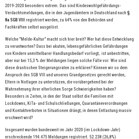
2019-2020 besonders extrem. Das sind Kindeswohlgefährdungs-
Verdachtsmeldungen, die in den Jugendämtern in Deutschland nach
§
8a SGB VIII
registriert werden, zu 64% von den Behörden und
Fachkräften selbst ausgelöst.
Welche "Melde-Kultur" macht sich hier breit? Wer hat diese Entwicklung
zu verantworten? Dass bei akuten, lebensgefährlichen Gefährdungen
von Kindern unmittelbarer Handlungsbedarf vorliegt, ist unbestritten,
aber nur bei 15,3 % der Meldungen liegen solche Fälle vor. Wie sind
diese drastischen Steigerungsraten zu erklären? Können wir so dem
Anspruch des SGB VIII und unseres Grundgesetzes gerecht werden,
Eltern in Notlagen zu unterstüzen, die vorübergehend bei der
Wahrnehmung ihrer elterlichen Sorge Schwierigkeiten haben?
Besonders in Zeiten, in den der Staat selbst die Familien mit
Lockdowns, KiTa- und Schulschließungen, Quarantäneverordnungen
und Kontaktverboten in Situationen drängt, in denen Entlastung massiv
erschwert wird?
Insgesamt wurden bundesweit im Jahr 2020 (im Lockdown-Jahr)
erschreckende 194.475 Meldungen registriert. 52.238 (26,8%)