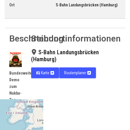
Ort
S-Bahn Landungsbrücken (Hamburg)
Beschreibung
Standortinformationen
S-Bahn Landungsbrücken
(Hamburg)
Karte
Routenplaner
Bundesweite
Demo
zum
Nakba-
Tag
16.05.2026
um
15:00