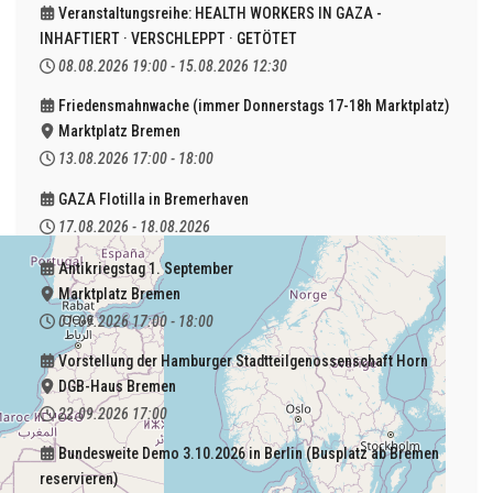
Veranstaltungsreihe: HEALTH WORKERS IN GAZA -
INHAFTIERT · VERSCHLEPPT · GETÖTET
08.08.2026
19:00
-
15.08.2026
12:30
Friedensmahnwache (immer Donnerstags 17-18h Marktplatz)
Marktplatz Bremen
13.08.2026
17:00
-
18:00
GAZA Flotilla in Bremerhaven
17.08.2026
-
18.08.2026
Antikriegstag 1. September
Marktplatz Bremen
01.09.2026
17:00
-
18:00
Vorstellung der Hamburger Stadtteilgenossenschaft Horn
DGB-Haus Bremen
22.09.2026
17:00
Bundesweite Demo 3.10.2026 in Berlin (Busplatz ab Bremen
reservieren)