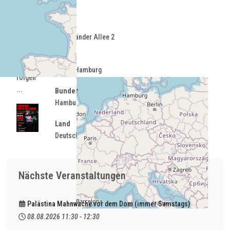
Uhr
Hamburg
Straße
Landungsbrücken
Helgoländer Allee 2
Weitere
Stadt
Infos
20359 Hamburg
folgen
...
Bundesland
Hamburg
Land
Deutschland
Nächste Veranstaltungen
Palästina Mahnwache vor dem Dom (immer Samstags)
08.08.2026
11:30
-
12:30