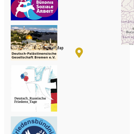
+
−
© OpenStreetMap