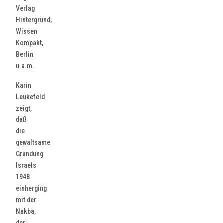
Verlag
Hintergrund,
Wissen
Kompakt,
Berlin
u.a.m.
Karin
Leukefeld
zeigt,
daß
die
gewaltsame
Gründung
Israels
1948
einherging
mit der
Nakba,
der