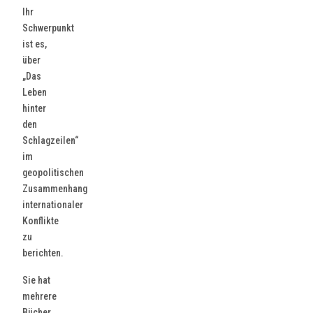
Ihr
Schwerpunkt
ist es,
über
„Das
Leben
hinter
den
Schlagzeilen“
im
geopolitischen
Zusammenhang
internationaler
Konflikte
zu
berichten.
Sie hat
mehrere
Bücher