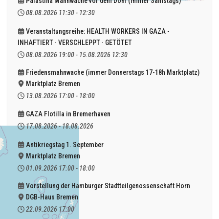
Palästina Mahnwache vor dem Dom (immer Samstags)
08.08.2026
11:30
-
12:30
Veranstaltungsreihe: HEALTH WORKERS IN GAZA -
INHAFTIERT · VERSCHLEPPT · GETÖTET
08.08.2026
19:00
-
15.08.2026
12:30
Friedensmahnwache (immer Donnerstags 17-18h Marktplatz)
Marktplatz Bremen
13.08.2026
17:00
-
18:00
GAZA Flotilla in Bremerhaven
17.08.2026
-
18.08.2026
Antikriegstag 1. September
Marktplatz Bremen
01.09.2026
17:00
-
18:00
Vorstellung der Hamburger Stadtteilgenossenschaft Horn
DGB-Haus Bremen
22.09.2026
17:00