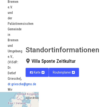
Bremen
e.V.
und
der
Palästinensischen
Gemeinde
in
Bremen
und
Standortinformationen
Umgebung
e.V.,
Villa Sponte Zeitkultur
(ViSdP.:
Dr.
Karte
Routenplaner
Detlef
Griesche),
dr.griesche@gmx.de
Wir
freuen
uns
über