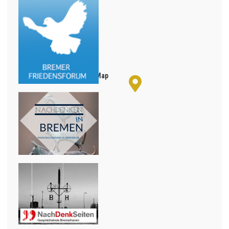
+
−
© OpenStreetMap