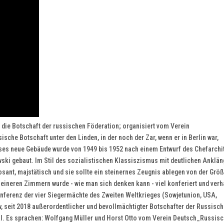
die Botschaft der russischen Föderation; organisiert vom Verein
che Botschaft unter den Linden, in der noch der Zar, wenn er in Berlin war,
ieses neue Gebäude wurde von 1949 bis 1952 nach einem Entwurf des Chefarchi
ki gebaut. Im Stil des sozialistischen Klassiszismus mit deutlichen Anklän
sant, majstätisch und sie sollte ein steinernes Zeugnis ablegen von der Grö
eineren Zimmern wurde - wie man sich denken kann - viel konferiert und verh
onferenz der vier Siegermächte des Zweiten Weltkrieges (Sowjetunion, USA,
w, seit 2018 außerordentlicher und bevollmächtigter Botschafter der Russisc
al. Es sprachen: Wolfgang Müller und Horst Otto vom Verein Deutsch_Russis