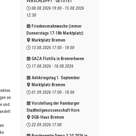
VERSCHLEPPT · GETÖTET
08.08.2026
19:00
-
15.08.2026
12:30
Friedensmahnwache (immer
Donnerstags 17-18h Marktplatz)
Marktplatz Bremen
13.08.2026
17:00
-
18:00
GAZA Flotilla in Bremerhaven
17.08.2026
-
18.08.2026
Antikriegstag 1. September
Marktplatz Bremen
tekten
01.09.2026
17:00
-
18:00
gen an
Vorstellung der Hamburger
ße und
Stadtteilgenossenschaft Horn
andelt
DGB-Haus Bremen
22.09.2026
17:00
hen
che
Bundesweite Demo 3.10.2026 in