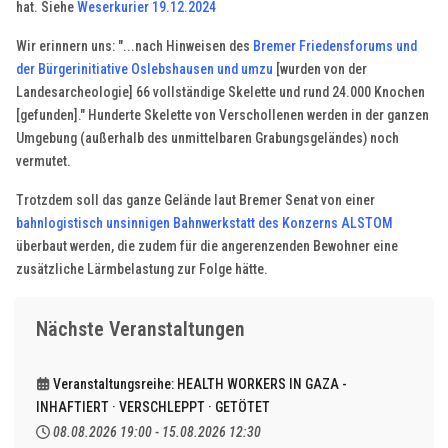
hat. Siehe
Weserkurier 19.12.2024
Wir erinnern uns: "...nach Hinweisen des
Bremer Friedensforums und
der Bürgerinitiative Oslebshausen und umzu
[wurden von der
Landesarcheologie] 66 vollständige Skelette und rund 24.000 Knochen
[gefunden]." Hunderte Skelette von Verschollenen werden in der ganzen
Umgebung (außerhalb des unmittelbaren Grabungsgeländes) noch
vermutet.
Trotzdem soll das ganze Gelände laut Bremer Senat von einer
bahnlogistisch unsinnigen Bahnwerkstatt des Konzerns ALSTOM
überbaut werden, die zudem für die angerenzenden Bewohner eine
zusätzliche Lärmbelastung zur Folge hätte.
Nächste Veranstaltungen
Veranstaltungsreihe: HEALTH WORKERS IN GAZA -
INHAFTIERT · VERSCHLEPPT · GETÖTET
08.08.2026
19:00
-
15.08.2026
12:30