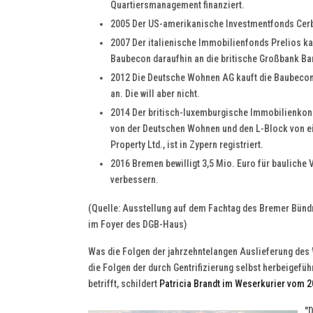
Quartiersmanagement finanziert.
2005 Der US-amerikanische Investmentfonds Cerb
2007 Der italienische Immobilienfonds Prelios kau
Baubecon daraufhin an die britische Großbank Ba
2012 Die Deutsche Wohnen AG kauft die Baubecon-
an. Die will aber nicht.
2014 Der britisch-luxemburgische Immobilienkonze
von der Deutschen Wohnen und den L-Block von ei
Property Ltd., ist in Zypern registriert.
2016 Bremen bewilligt 3,5 Mio. Euro für baulich
verbessern.
(Quelle: Ausstellung auf dem Fachtag des Bremer Bü
im Foyer des DGB-Haus)
Was die Folgen der jahrzehntelangen Auslieferung des 
die Folgen der durch Gentrifizierung selbst herbeigefü
betrifft, schildert
Patricia Brandt im Weserkurier vom 2
"D