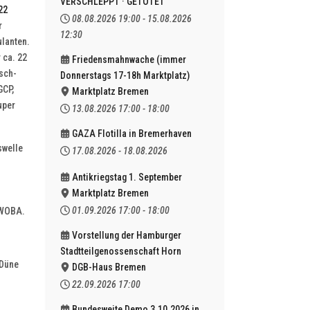
VERSCHLEPPT · GETÖTET
22
08.08.2026
19:00
-
15.08.2026
r
12:30
ulanten.
 ca. 22
Friedensmahnwache (immer
isch-
Donnerstags 17-18h Marktplatz)
GCP,
Marktplatz Bremen
uper
13.08.2026
17:00
-
18:00
GAZA Flotilla in Bremerhaven
swelle
17.08.2026
-
18.08.2026
Antikriegstag 1. September
Marktplatz Bremen
01.09.2026
17:00
-
18:00
EWOBA.
Vorstellung der Hamburger
Stadtteilgenossenschaft Horn
 Düne
DGB-Haus Bremen
22.09.2026
17:00
Bundesweite Demo 3.10.2026 in