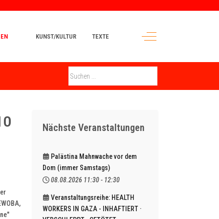
Off-Canvas Toggle
MEN
KUNST/KULTUR
TEXTE
10
Nächste Veranstaltungen
Palästina Mahnwache vor dem
Dom (immer Samstags)
08.08.2026
11:30
-
12:30
ßer
Veranstaltungsreihe: HEALTH
GEWOBA,
WORKERS IN GAZA - INHAFTIERT ·
üne"