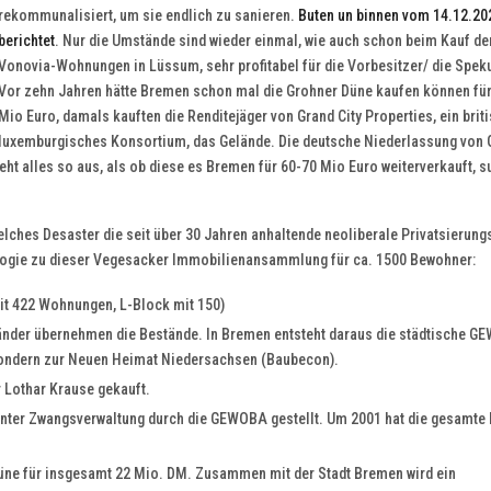
rekommunalisiert, um sie endlich zu sanieren.
Buten un binnen vom 14.12.20
berichtet
. Nur die Umstände sind wieder einmal, wie auch schon beim Kauf de
Vonovia-Wohnungen in Lüssum, sehr profitabel für die Vorbesitzer/ die Spek
Vor zehn Jahren hätte Bremen schon mal die Grohner Düne kaufen können für
Mio Euro, damals kauften die Renditejäger von Grand City Properties, ein brit
luxemburgisches Konsortium, das Gelände. Die deutsche Niederlassung von 
 sieht alles so aus, als ob diese es Bremen für 60-70 Mio Euro weiterverkauft, s
lches Desaster die seit über 30 Jahren anhaltende neoliberale Privatsierung
ologie zu dieser Vegesacker Immobilienansammlung für ca. 1500 Bewohner:
it 422 Wohnungen, L-Block mit 150)
länder übernehmen die Bestände. In Bremen entsteht daraus die städtische G
 sondern zur Neuen Heimat Niedersachsen (Baubecon).
Lothar Krause gekauft.
 unter Zwangsverwaltung durch die GEWOBA gestellt. Um 2001 hat die gesamte
e für insgesamt 22 Mio. DM. Zusammen mit der Stadt Bremen wird ein