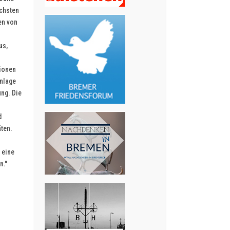
ichsten
en von
f
us,
tionen
anlage
ung. Die
d
äten.
 eine
n."