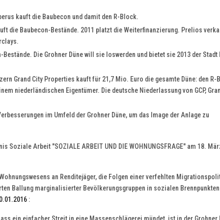
erus kauft die Baubecon und damit den R-Block.
ft die Baubecon-Bestände. 2011 platzt die Weiterfinanzierung. Prelios verka
rclays.
Bestände. Die Grohner Düne will sie loswerden und bietet sie 2013 der Stad
rn Grand City Properties kauft für 21,7 Mio. Euro die gesamte Düne: den R-
nem niederländischen Eigentümer. Die deutsche Niederlassung von GCP, Gran
e Verbesserungen im Umfeld der Grohner Düne, um das Image der Anlage zu
ndnis Soziale Arbeit "SOZIALE ARBEIT UND DIE WOHNUNGSFRAGE" am 18. Mär
Wohnungswesens an Renditejäger, die Folgen einer verfehlten Migrationspoli
hrten Ballung marginalisierter Bevölkerungsgruppen in sozialen Brennpunkten
0.01.2016
:
ass ein einfacher Streit in eine Massenschlägerei mündet, ist in der Grohner