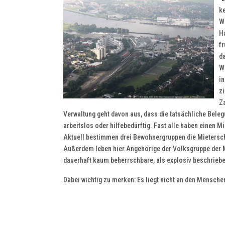
ke
W
Ha
fr
da
Wo
i
zi
Za
Verwaltung geht davon aus, dass die tatsächliche Beleg
arbeitslos oder hilfebedürftig. Fast alle haben einen M
Aktuell bestimmen drei Bewohnergruppen die Mietersch
Außerdem leben hier Angehörige der Volksgruppe der Mhal
dauerhaft kaum beherrschbare, als explosiv beschrieb
Dabei wichtig zu merken: Es liegt nicht an den Mensche