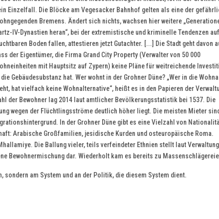
in Einzelfall. Die Blöcke am Vegesacker Bahnhof gelten als eine der gefährl
ohngegenden Bremens. Ändert sich nichts, wachsen hier weitere „Generation
rtz-IV-Dynastien heran“, bei der extremistische und kriminelle Tendenzen au
uchtbaren Boden fallen, attestieren jetzt Gutachter. [...] Die Stadt geht davon a
ss der Eigentümer, die Firma Grand City Property (Verwalter von 50 000
hneinheiten mit Hauptsitz auf Zypern) keine Pläne für weitreichende Investi
n die Gebäudesubstanz hat. Wer wohnt in der Grohner Düne? „Wer in die Wohn
eht, hat vielfach keine Wohnalternative“, heißt es in den Papieren der Verwalt
hl der Bewohner lag 2014 laut amtlicher Bevölkerungsstatistik bei 1537. Die
ung wegen der Flüchtlingsströme deutlich höher liegt. Die meisten Mieter sin
igrationshintergrund. In der Grohner Düne gibt es eine Vielzahl von Nationalit
aft: Arabische Großfamilien, jesidische Kurden und osteuropäische Roma.
lamiye. Die Ballung vieler, teils verfeindeter Ethnien stellt laut Verwaltung
ene Bewohnermischung dar. Wiederholt kam es bereits zu Massenschlägereie
n, sondern am System und an der Politik, die diesem System dient.