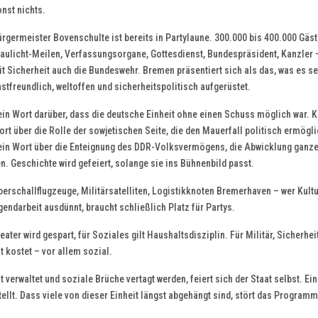
nst nichts.
rgermeister Bovenschulte ist bereits in Partylaune. 300.000 bis 400.000 Gäst
laulicht-Meilen, Verfassungsorgane, Gottesdienst, Bundespräsident, Kanzler 
t Sicherheit auch die Bundeswehr. Bremen präsentiert sich als das, was es sei
stfreundlich, weltoffen und sicherheitspolitisch aufgerüstet.
in Wort darüber, dass die deutsche Einheit ohne einen Schuss möglich war. K
rt über die Rolle der sowjetischen Seite, die den Mauerfall politisch ermögli
ein Wort über die Enteignung des DDR-Volksvermögens, die Abwicklung ganze
en. Geschichte wird gefeiert, solange sie ins Bühnenbild passt.
rschallflugzeuge, Militärsatelliten, Logistikknoten Bremerhaven – wer Kultu
ndarbeit ausdünnt, braucht schließlich Platz für Partys.
heater wird gespart, für Soziales gilt Haushaltsdisziplin. Für Militär, Sicherhei
t kostet – vor allem sozial.
verwaltet und soziale Brüche vertagt werden, feiert sich der Staat selbst. Ein
tellt. Dass viele von dieser Einheit längst abgehängt sind, stört das Programm