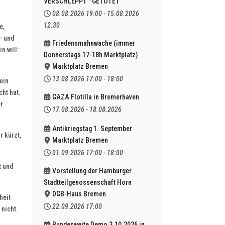
VERSCHLEPPT · GETÖTET
08.08.2026
19:00
-
15.08.2026
12:30
e,
– und
Friedensmahnwache (immer
n will:
Donnerstags 17-18h Marktplatz)
Marktplatz Bremen
13.08.2026
17:00
-
18:00
ein
cht hat.
GAZA Flotilla in Bremerhaven
r
17.08.2026
-
18.08.2026
Antikriegstag 1. September
r kürzt,
Marktplatz Bremen
01.09.2026
17:00
-
18:00
t und
Vorstellung der Hamburger
Stadtteilgenossenschaft Horn
DGB-Haus Bremen
heit
22.09.2026
17:00
 nicht.
Bundesweite Demo 3.10.2026 in