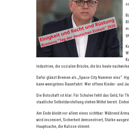
so
Bü
B
mi
ga
Ke
Wo
K
Industrien, die sozialen Brüche, die bis heute nachwirk
Dafür glänzt Bremen als „Space-City Nummer eins“. Hype
kann wenigstens Raumfahrt. Wer offene Kinder- und Juge
Die Botschaft ist klar: Für Schulen fehlt das Geld, für T
staatliche Selbstdarstellung stehen Mittel bereit. Einhei
Am Ende bleibt vor allem eines sichtbar: Während Armut 
wird inszeniert, Sicherheit demonstriert, Stärke ausges
Hauptsache, die Kulisse stimmt.