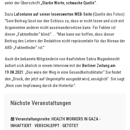
unter der Überschrift
„Starke Worte, schwache Quelle“
.
Dazu
Lafontaine auf seiner lesenswerten WEB-Seite (
Quelle des Fotos):
"Sein Beitrag lässt nur den Schluss zu, dass er nicht lesen und sich mit
Argumenten anderer nicht auseinandersetzen kann. Für Fakten ist
dieser „Faktenfinder“ blind." ... "Man kann nur hoffen, dass dieser
Beitrag des Leiters der Redaktion nicht repräsentativ für das Niveau der
ARD-„Faktenfinder“ ist."
Auch die bekannte Mitgründerin von #aufstehen Sahra Wagenknecht
äußert sich ähnlich in einem Interview mit der
Berliner Zeitung am
19.08.2021
: „Das wäre der Weg in eine Gesundheitsdiktatur“ Sie findet
den „Druck, der jetzt auf Ungeimpfte ausgeübt wird, unsäglich“. Sie sagt:
„Nein zum Impfzwang durch die Hintertür“.
Nächste Veranstaltungen
Veranstaltungsreihe: HEALTH WORKERS IN GAZA -
INHAFTIERT · VERSCHLEPPT · GETÖTET