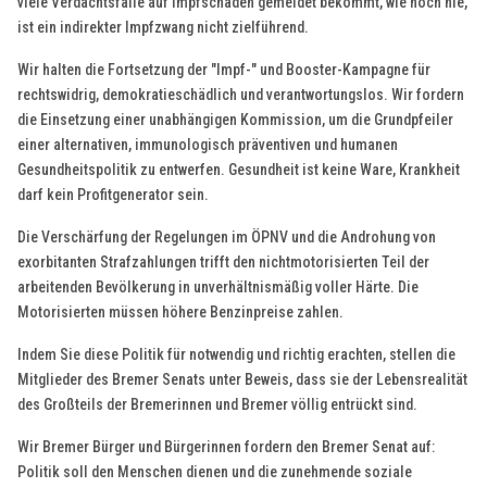
viele Verdachtsfälle auf Impfschäden gemeldet bekommt, wie noch nie,
ist ein indirekter Impfzwang nicht zielführend.
Wir halten die Fortsetzung der "Impf-" und Booster-Kampagne für
rechtswidrig, demokratieschädlich und verantwortungslos. Wir fordern
die Einsetzung einer unabhängigen Kommission, um die Grundpfeiler
einer alternativen, immunologisch präventiven und humanen
Gesundheitspolitik zu entwerfen. Gesundheit ist keine Ware, Krankheit
darf kein Profitgenerator sein.
Die Verschärfung der Regelungen im ÖPNV und die Androhung von
exorbitanten Strafzahlungen trifft den nichtmotorisierten Teil der
arbeitenden Bevölkerung in unverhältnismäßig voller Härte. Die
Motorisierten müssen höhere Benzinpreise zahlen.
Indem Sie diese Politik für notwendig und richtig erachten, stellen die
Mitglieder des Bremer Senats unter Beweis, dass sie der Lebensrealität
des Großteils der Bremerinnen und Bremer völlig entrückt sind.
Wir Bremer Bürger und Bürgerinnen fordern den Bremer Senat auf:
Politik soll den Menschen dienen und die zunehmende soziale