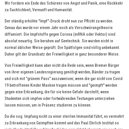
Wir fordern ein Ende des Schürens von Angst und Panik, eine Rückkehr
zu Sachlichkeit, Vernunft und Humanität.
Der ständig erhöhte "Impf"-Druck droht nun zur Pflicht zu werden.
Genau das wurde vor einem Jahr noch als Verschwörungstheorie
diffamiert. Die Impfstoffe gegen Corona (mRNA oder Vektor) sind
absolut neuartig. Sie beruhen auf Gentechnik. Sie wurden nicht in
normal üblicher Weise geprüft. Die Spätfolgen sind völlig unbekannt.
Daher gilt der Grundsatz der Freiwilligkeit in ganz besonderer Weise.
Von Freiwilligkeit kann aber nicht die Rede sein, wenn Bremer Bürger
von ihrer eigenen Landesregierung genötigt werden, Bänder zu tragen
und sich mit "grünem Pass" auszuweisen; wenn die gar nicht von Covid
19 betroffenen Kinder Masken tragen müssen und "geimpft" werden
gegen eine Erkrankung, die für sie keine Gefahr darstellt; wenn
Studenten sich impfen oder fortwährenden Testungen unterziehen
lassen müssen, um in Präsenz studieren zu können.
Da die sog. Impfung nicht zu einer sterilen Immunität führt, es vermehrt
zu Erkrankung von Geimpften kommt und das Paul Ehrlich Institut so