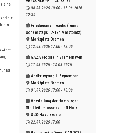
VERSCHLEPPT · GETÖTET
ss eine
08.08.2026
19:00
-
15.08.2026
12:30
 und die
eldern
Friedensmahnwache (immer
Donnerstags 17-18h Marktplatz)
Marktplatz Bremen
13.08.2026
17:00
-
18:00
zwingt
lang
GAZA Flotilla in Bremerhaven
17.08.2026
-
18.08.2026
ur ist
Antikriegstag 1. September
Marktplatz Bremen
01.09.2026
17:00
-
18:00
Vorstellung der Hamburger
Stadtteilgenossenschaft Horn
DGB-Haus Bremen
22.09.2026
17:00
Bundesweite Demo 3.10.2026 in