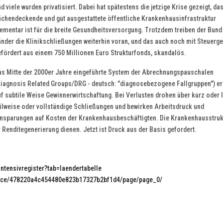
d viele wurden privatisiert. Dabei hat spätestens die jetzige Krise gezeigt, da
lächendeckende und gut ausgestattete öffentliche Krankenhausinfrastruktur
ementar ist für die breite Gesundheitsversorgung. Trotzdem treiben der Bund
nder die Klinikschließungen weiterhin voran, und das auch noch mit Steuerg
efördert aus einem 750 Millionen Euro Strukturfonds, skandalös.
as Mitte der 2000er Jahre eingeführte System der Abrechnungspauschalen
iagnosis Related Groups/DRG - deutsch: "diagnosebezogene Fallgruppen")
er
f subtile Weise Gewinnerwirtschaftung. Bei Verlusten drohen über kurz oder 
eilweise oder vollständige Schließungen und bewirken Arbeitsdruck und
insparungen auf Kosten der Krankenhausbeschäftigten. Die Krankenhausstrukt
 Renditegenerierung dienen. Jetzt ist Druck aus der Basis gefordert.
/intensivregister?tab=laendertabelle
ience/478220a4c454480e823b17327b2bf1d4/page/page_0/