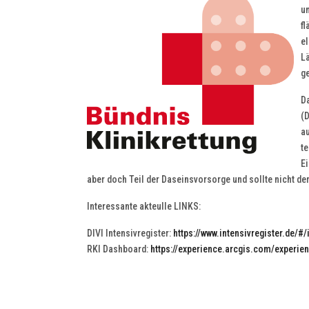
un
f
el
Lä
g
D
(
D
au
t
E
aber doch Teil der Daseinsvorsorge und sollte nicht der
Interessante akteulle LINKS:
DIVI Intensivregister:
https://www.intensivregister.de/#
RKI Dashboard:
https://experience.arcgis.com/exper