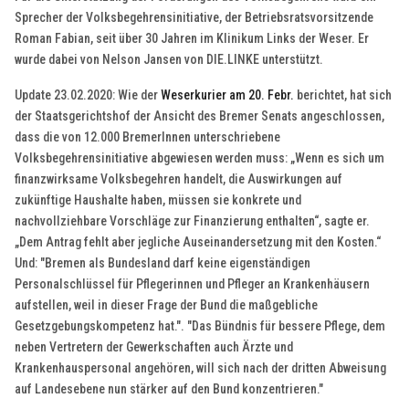
Sprecher der Volksbegehrensinitiative, der Betriebsratsvorsitzende
Roman Fabian, seit über 30 Jahren im Klinikum Links der Weser. Er
wurde dabei von Nelson Jansen von DIE.LINKE unterstützt.
Update 23.02.2020: Wie der
Weserkurier am 20. Febr.
berichtet, hat sich
der Staatsgerichtshof der Ansicht des Bremer Senats angeschlossen,
dass die von 12.000 BremerInnen unterschriebene
Volksbegehrensinitiative abgewiesen werden muss: „Wenn es sich um
finanzwirksame Volksbegehren handelt, die Auswirkungen auf
zukünftige Haushalte haben, müssen sie konkrete und
nachvollziehbare Vorschläge zur Finanzierung enthalten“, sagte er.
„Dem Antrag fehlt aber jegliche Auseinandersetzung mit den Kosten.“
Und: "Bremen als Bundesland darf keine eigenständigen
Personalschlüssel für Pflegerinnen und Pfleger an Krankenhäusern
aufstellen, weil in dieser Frage der Bund die maßgebliche
Gesetzgebungskompetenz hat.". "Das Bündnis für bessere Pflege, dem
neben Vertretern der Gewerkschaften auch Ärzte und
Krankenhauspersonal angehören, will sich nach der dritten Abweisung
auf Landesebene nun stärker auf den Bund konzentrieren."