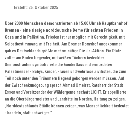
Erstellt: 26. Oktober 2025
Über 2000 Menschen demonstrierten ab 15.00 Uhr ab Hauptbahnhof
Bremen - eine riesige norddeutsche Demo für echten Frieden in
Gaza und in Palästina.
Frieden ist nur möglich mit Gerechtigkeit, mit
Selbstbestimmung, mit Freiheit. Am Bremer Domshof angekommen
gab es Deutschlands größte mehrminütige Die -In-Aktion. Ein Platz
voller am Boden liegender, mit weißen Tüchern bedeckter
Demonstranten symbolisierte die hunderttausend ermordeten
Palästinenser - Babys, Kinder, Frauen und wehrlose Zivilisten, die zum
Teil noch unter den Trümmern liegend geborgen werden müssen. Auf
der Zwischenkundgebung sprach Ahmad Omeirat, Ratsherr der Stadt
Essen und Vorsitzender der Wählergemeinschaft LICHT. Er appellierte
an die Oberbürgermeister und Landräte im Norden, Haltung zu zeigen.
„Norddeutschlands Städte können zeigen, was Menschlichkeit bedeutet
- handeln, statt schweigen.“