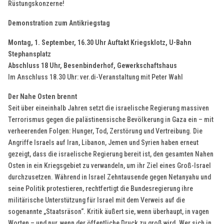
Rüstungskonzerne!
Demonstration zum Antikriegstag
Montag, 1. September, 16.30 Uhr Auftakt Kriegsklotz, U-Bahn
Stephansplatz
Abschluss 18 Uhr, Besenbinderhof, Gewerkschaftshaus
Im Anschluss 18.30 Uhr: ver.di-Veranstaltung mit Peter Wahl
Der Nahe Osten brennt
Seit über eineinhalb Jahren setzt die israelische Regierung massiven
Terrorismus gegen die palästinensische Bevölkerung in Gaza ein – mit
verheerenden Folgen: Hunger, Tod, Zerstörung und Vertreibung. Die
Angriffe Israels auf Iran, Libanon, Jemen und Syrien haben erneut
gezeigt, dass die israelische Regierung bereit ist, den gesamten Nahen
Osten in ein Kriegsgebiet zu verwandeln, um ihr Ziel eines Groß-Israel
durchzusetzen. Während in Israel Zehntausende gegen Netanyahu und
seine Politik protestieren, rechtfertigt die Bundesregierung ihre
militärische Unterstützung für Israel mit dem Verweis auf die
sogenannte „Staatsräson“. Kritik äußert sie, wenn überhaupt, in vagen
Worten – und nur, wenn der öffentliche Druck zu groß wird. Wer sich in