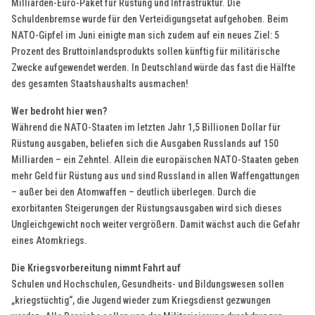
Milliarden-Euro-Paket für Rüstung und Infrastruktur. Die
Schuldenbremse wurde für den Verteidigungsetat aufgehoben. Beim
NATO-Gipfel im Juni einigte man sich zudem auf ein neues Ziel: 5
Prozent des Bruttoinlandsprodukts sollen künftig für militärische
Zwecke aufgewendet werden. In Deutschland würde das fast die Hälfte
des gesamten Staatshaushalts ausmachen!
Wer bedroht hier wen?
Während die NATO-Staaten im letzten Jahr 1,5 Billionen Dollar für
Rüstung ausgaben, beliefen sich die Ausgaben Russlands auf 150
Milliarden – ein Zehntel. Allein die europäischen NATO-Staaten geben
mehr Geld für Rüstung aus und sind Russland in allen Waffengattungen
– außer bei den Atomwaffen – deutlich überlegen. Durch die
exorbitanten Steigerungen der Rüstungsausgaben wird sich dieses
Ungleichgewicht noch weiter vergrößern. Damit wächst auch die Gefahr
eines Atomkriegs.
Die Kriegsvorbereitung nimmt Fahrt auf
Schulen und Hochschulen, Gesundheits- und Bildungswesen sollen
„kriegstüchtig“, die Jugend wieder zum Kriegsdienst gezwungen