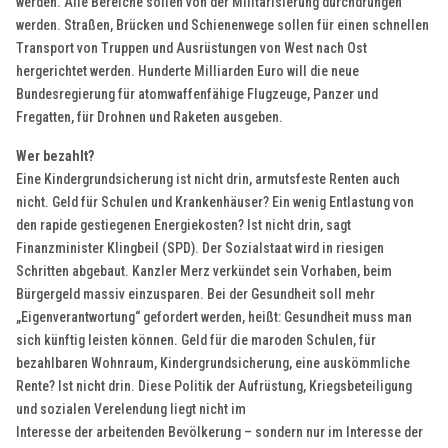
werden. Alle Bereiche sollen von der Militarisierung durchdrungen
werden. Straßen, Brücken und Schienenwege sollen für einen schnellen
Transport von Truppen und Ausrüstungen von West nach Ost
hergerichtet werden. Hunderte Milliarden Euro will die neue
Bundesregierung für atomwaffenfähige Flugzeuge, Panzer und
Fregatten, für Drohnen und Raketen ausgeben.
Wer bezahlt?
Eine Kindergrundsicherung ist nicht drin, armutsfeste Renten auch
nicht. Geld für Schulen und Krankenhäuser? Ein wenig Entlastung von
den rapide gestiegenen Energiekosten? Ist nicht drin, sagt
Finanzminister Klingbeil (SPD). Der Sozialstaat wird in riesigen
Schritten abgebaut. Kanzler Merz verkündet sein Vorhaben, beim
Bürgergeld massiv einzusparen. Bei der Gesundheit soll mehr
„Eigenverantwortung“ gefordert werden, heißt: Gesundheit muss man
sich künftig leisten können. Geld für die maroden Schulen, für
bezahlbaren Wohnraum, Kindergrundsicherung, eine auskömmliche
Rente? Ist nicht drin. Diese Politik der Aufrüstung, Kriegsbeteiligung
und sozialen Verelendung liegt nicht im
Interesse der arbeitenden Bevölkerung – sondern nur im Interesse der