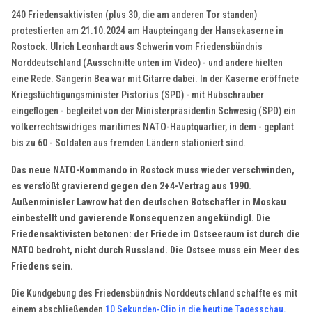
240 Friedensaktivisten (plus 30, die am anderen Tor standen)
protestierten am 21.10.2024 am Haupteingang der Hansekaserne in
Rostock. Ulrich Leonhardt aus Schwerin vom Friedensbündnis
Norddeutschland (Ausschnitte unten im Video) - und andere hielten
eine Rede. Sängerin Bea war mit Gitarre dabei.
In der Kaserne eröffnete
Kriegstüchtigungsminister Pistorius (SPD) - mit Hubschrauber
eingeflogen - begleitet von der Ministerpräsidentin Schwesig (SPD) ein
völkerrechtswidriges maritimes NATO-Hauptquartier, in dem - geplant
bis zu 60 - Soldaten aus fremden Ländern stationiert sind.
Das neue NATO-Kommando in Rostock muss wieder verschwinden,
es verstößt gravierend gegen den 2+4-Vertrag aus 1990.
Außenminister Lawrow hat den deutschen Botschafter in Moskau
einbestellt und gavierende Konsequenzen angekündigt. Die
Friedensaktivisten betonen: der Friede im Ostseeraum ist durch die
NATO bedroht, nicht durch Russland. Die Ostsee muss ein Meer des
Friedens sein.
Die Kundgebung des Friedensbündnis Norddeutschland schaffte es mit
einem abschließenden
10 Sekunden-Clip in die heutige Tagesschau
.