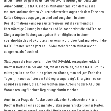
In dem Interview geht es um die NATO-Orientierung der deutschen
Außenpolitik. Die NATO ist das Militärbündnis, von dem aus die
meisten und massivsten Völkerrechtsverletzungen seit dem Ende des
Kalten Krieges ausgegangen sind und ausgehen. In einer
Desinformationskampagne unter Verweis auf die vermeintlich
übermächtige Rüstung Russlands und Chinas fordert die NATO eine
Steigerung der Rüstungsausgaben ihrer Mitglieder in einem
sozialpolitisch und ökologisch unverantwortlichen Umfang, obwohl die
NATO-Staaten schon jetzt ca. 15 Mal mehr für den Militärsektor
ausgeben, als Russland.
Statt gegen die brandgefährliche NATO-Politik vorzugehen erklärt
Dietmar Bartsch in der Absicht, mit den Parteien, die die NATO-Politik
mittragen, in eine Koalition gehen zu können, man sei „am Ende des
Tages (...) auch auf diesem Feld regierungsfähig“. Er ergänzt, es sei
absurd zu glauben, die Linken wollten eine Auflösung der NATO zur
Voraussetzung für einen Regierungseintritt machen.
Auch in der Frage der Auslandseinsätze der Bundeswehr erklärte
Dietmar Bartsch eine sogenannte Diskussionsfähigkeit seiner Partei.