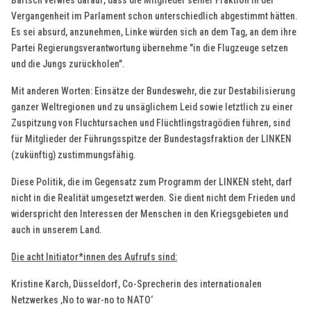
Bartsch verwies darauf, dass die Mitglieder seiner Fraktion in der
Vergangenheit im Parlament schon unterschiedlich abgestimmt hätten.
Es sei absurd, anzunehmen, Linke würden sich an dem Tag, an dem ihre
Partei Regierungsverantwortung übernehme "in die Flugzeuge setzen
und die Jungs zurückholen".
Mit anderen Worten: Einsätze der Bundeswehr, die zur Destabilisierung
ganzer Weltregionen und zu unsäglichem Leid sowie letztlich zu einer
Zuspitzung von Fluchtursachen und Flüchtlingstragödien führen, sind
für Mitglieder der Führungsspitze der Bundestagsfraktion der LINKEN
(zukünftig) zustimmungsfähig.
Diese Politik, die im Gegensatz zum Programm der LINKEN steht, darf
nicht in die Realität umgesetzt werden. Sie dient nicht dem Frieden und
widerspricht den Interessen der Menschen in den Kriegsgebieten und
auch in unserem Land.
Die acht Initiator*innen des Aufrufs sind:
Kristine Karch, Düsseldorf, Co-Sprecherin des internationalen
Netzwerkes ‚No to war-no to NATO‘