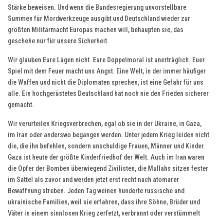
Stärke beweisen. Und wenn die Bundesregierung unvorstellbare
Summen für Mordwerkzeuge ausgibt und Deutschland wieder zur
größten Militärmacht Europas machen will, behaupten sie, das
geschehe nur für unsere Sicherheit.
Wir glauben Eure Lügen nicht. Eure Doppelmoral ist unerträglich. Euer
Spiel mit dem Feuer macht uns Angst. Eine Welt, in der immer häufiger
die Waffen und nicht die Diplomaten sprechen, ist eine Gefahr für uns
alle. Ein hochgerüstetes Deutschland hat noch nie den Frieden sicherer
gemacht.
Wir verurteilen Kriegsverbrechen, egal ob sie in der Ukraine, in Gaza,
im Iran oder anderswo begangen werden. Unter jedem Krieg leiden nicht
die, die ihn befehlen, sondern unschuldige Frauen, Männer und Kinder.
Gaza ist heute der größte Kinderfriedhof der Welt. Auch im Iran waren
die Opfer der Bomben überwiegend Zivilisten, die Mullahs sitzen fester
im Sattel als zuvor und werden jetzt erst recht nach atomarer
Bewaffnung streben. Jeden Tag weinen hunderte russische und
ukrainische Familien, weil sie erfahren, dass ihre Söhne, Brüder und
Väter in einem sinnlosen Krieg zerfetzt, verbrannt oder verstümmelt