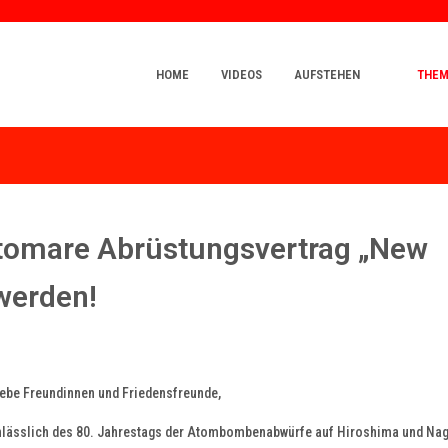
HOME
VIDEOS
AUFSTEHEN
THE
 atomare Abrüstungsvertrag „New
werden!
iebe Freundinnen und Friedensfreunde,
nlässlich des 80. Jahrestags der Atombombenabwürfe auf Hiroshima und Na