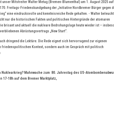
at unser Mitstreiter Walter Metag (Bremen-Blumenthal) am 1. August 2025 auf
.170. Freitags-Friedenskundgebung der „Initiative Nordbremer Bürger gegen d
ieg“ eine eindrucksvolle und kenntnisreiche Rede gehalten. - Walter beleucht
cht nur die historischen Fakten und politischen Hintergründe der atomaren
wie brisant und aktuell die nukleare Bedrohungslage heute wieder ist – insbe
 verbliebenen Abrüstungsvertrags „New Start“.
Euch dringend die Lektüre. Die Rede eignet sich hervorragend zur eigenen
friedenspolitischen Kontext, sondern auch im Gespräch mit politisch
h
in Nuklearkrieg? Mahnwache
zum 80. Jahrestag des US-Atombombenabwur
on 17-18h auf dem Bremer Marktplatz,