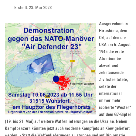
Erstellt: 23. Mai 2023
Ausgerechnet in
Hiroshima, dem
Ort, auf den die
USA am 6. August
1945 die erste
Atombombe
abwarf und
zehntausende
Zivilisten tötete,
setzte der
international
immer mehr
isolierte "Westen"
auf dem G7-Gipfel
(19. bis 21. Mai) auf weitere Waffenlieferungen an die Ukraine. Neben
Kampfpanzern könnten jetzt auch moderne Kampfjets an Kiew geliefert
werden. - Statt die Waffenlieferungen zu stoppen und auf Diplomatie