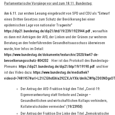
Parlamentarische Vorgänge vor und zum 18.11. Bundestag:
Am 6.11. zur ersten Lesung
eingebracht von SPD und CDU als "Entwurf
eines Dritten Gesetzes zum Schutz der Bevölkerung bei einer
epidemischen Lage von nationaler Tragweite"
https://dip21.bundestag.de/dip21/btd/19/239/1923944.pdf
, woraufhin
es dann mit Anträgen der AfD, der Linken und der Grünen zur weiteren
Beratung an den federführenden Gesundheitsausschuss überwiesen
wurde, hier Infos im Detail:
https://www.bundestag.de/dokumente/textarchiv/2020/kw47-de-
bevoelkerungsschutz-804202
Hier ist das Protokoll des Bundestags-
Plenums
https://dip21.bundestag.de/dip21/btp/19/19190.pdf
und hier
ist das Video dazu:
https://www.bundestag.de/mediathek?
videoid=7481957#url=L21lZGlhdGhla292ZXJsYXk/dmlkZW9pZD03NDgxO
Der Antrag der AfD-Fraktion trägt den Titel „Covid-19:
Eigenverantwortung statt Verbote und Zwänge –
Gesundheitlichen und wirtschaftlichen Kollaps verhindern,
Kollateralschäden vermeiden“ (
19/23950
)
Der Antrag der Fraktion Die Linke den Titel „Demokratische