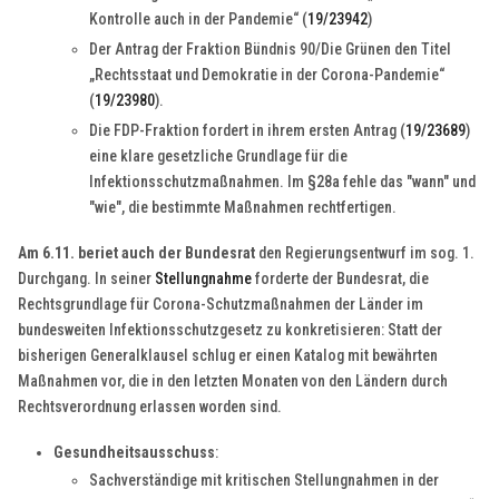
Kontrolle auch in der Pandemie“ (
19/23942
)
Der Antrag der Fraktion Bündnis 90/Die Grünen den Titel
„Rechtsstaat und Demokratie in der Corona-Pandemie“
(
19/23980
).
Die FDP-Fraktion fordert in ihrem ersten Antrag (
19/23689
)
eine klare gesetzliche Grundlage für die
Infektionsschutzmaßnahmen. Im §28a fehle das "wann" und
"wie", die bestimmte Maßnahmen rechtfertigen.
Am 6.11. beriet auch der Bundesrat
den Regierungsentwurf im sog. 1.
Durchgang. In seiner
Stellungnahme
forderte der Bundesrat, die
Rechtsgrundlage für Corona-Schutzmaßnahmen der Länder im
bundesweiten Infektionsschutzgesetz zu konkretisieren: Statt der
bisherigen Generalklausel schlug er einen Katalog mit bewährten
Maßnahmen vor, die in den letzten Monaten von den Ländern durch
Rechtsverordnung erlassen worden sind.
Gesundheitsausschuss
:
Sachverständige mit kritischen Stellungnahmen in der