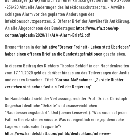
Bundestages (
LINK
) hat sich zu Teilen kritisch geäußert im: WD 3 -3000
-256/20 Aktuelle Änderungen des Infektionsschutzrechts. - Anwälte
schlagen Alarm vor den geplanten Änderungen des
Infektionsschutzgesetzes. 2. Offener Brief der Anwälte für Aufklärung.
An alle Abgeordneten des Bundestages:
https://www.afa.zone/wp-
content/uploads/2020/11/AfA-Alarm-Brief2.pdf
Bremer*innen in der
Initiative "Bremer Freiheit - Leben statt Überleben"
haben einen offenen Brief an die Bundestagsfraktionen
geschrieben.
In diesem Beitrag des Richters Thosten Schleif in den Nachdenkseiten
vom 17.11.2020 geht es darüber hinaus um das Teilversagen der Justiz
und dessen Ursachen. Titel:
"Corona-Maßnahmen: „Zu viele Richter
verstehen sich schon fast als Teil der Regierung“
Im Handelsblatt sieht der Verfassungsrechtler Prof. Dr. iur. Christoph
Degenhart deutliche "Defizite" und unausweichlichen
"Nachbesserungsbedarf". Und (bemerkenswert!): "Was noch auf jeden
Fall im Gesetz stehen müsste: Was ist eigentlich eine „epidemische
Lage von nationaler Tragweite“?
https://www.handelsblatt.com/politik/deutschland/interview-