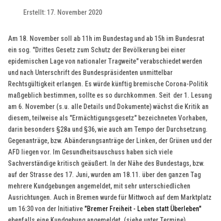
Erstellt: 17. November 2020
Am 18. November soll ab 11h im Bundestag und ab 15h im Bundesrat
ein sog. "Drittes Gesetz zum Schutz der Bevölkerung bei einer
epidemischen Lage von nationaler Tragweite" verabschiedet werden
und nach Unterschrift des Bundespräsidenten unmittelbar
Rechtsgültigkeit erlangen. Es würde künftig bremische Corona-Politik
maßgeblich bestimmen, sollte es so durchkommen. Seit der 1. Lesung
am 6. November (s.u. alle Details und Dokumente) wächst die Kritik an
diesem, teilweise als "Ermächtigungsgesetz" bezeichneten Vorhaben,
darin besonders §28a und §36, wie auch am Tempo der Durchsetzung.
Gegenanträge, bzw. Abänderungsanträge der Linken, der Grünen und der
AFD liegen vor. Im Gesundheitsauschuss haben sich viele
Sachverständige kritisch geäußert. In der Nähe des Bundestags, bzw.
auf der Strasse des 17. Juni, wurden am 18.11. über den ganzen Tag
mehrere Kundgebungen angemeldet, mit sehr unterschiedlichen
Ausrichtungen. Auch in Bremen wurde für Mittwoch auf dem Marktplatz
um 16:30 von der Initiative
"Bremer Freiheit - Leben statt Überleben"
ebenfalls eine Kundgebung angemeldet. (siehe unter Termine)