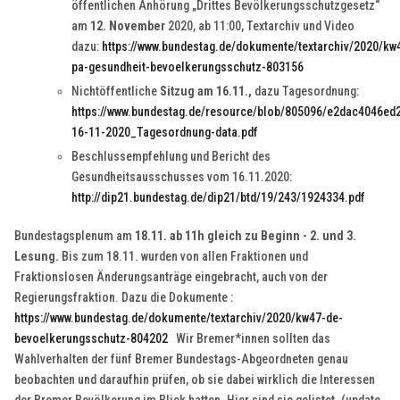
öffentlichen Anhörung „Drittes Bevölkerungsschutzgesetz“
am
12. November
2020, ab 11:00, Textarchiv und Video
dazu:
https://www.bundestag.de/dokumente/textarchiv/2020/kw
pa-gesundheit-bevoelkerungsschutz-803156
Nichtöffentliche
Sitzug am 16.11.,
dazu Tagesordnung:
https://www.bundestag.de/resource/blob/805096/e2dac4046e
16-11-2020_Tagesordnung-data.pdf
Beschlussempfehlung und Bericht des
Gesundheitsausschusses vom 16.11.2020:
http://dip21.bundestag.de/dip21/btd/19/243/1924334.pdf
Bundestagsplenum am
18.11. ab 11h gleich zu Beginn
- 2. und 3.
Lesung.
Bis zum 18.11. wurden von allen Fraktionen und
Fraktionslosen Änderungsanträge eingebracht, auch von der
Regierungsfraktion. Dazu die Dokumente :
https://www.bundestag.de/dokumente/textarchiv/2020/kw47-de-
bevoelkerungsschutz-804202
Wir Bremer*innen sollten das
Wahlverhalten der fünf Bremer Bundestags-Abgeordneten genau
beobachten und daraufhin prüfen, ob sie dabei wirklich die Interessen