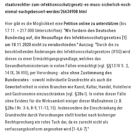
staatsrechtler-zum-infektionsschutzgesetz-es-muss-sicherlich-noch-
einmal-nachgebessert-werden/26634908.html
Hier gibt es die Möglichkeit eine
Petition online zu unterstützen
(bis
17.11. = 217.000 Unterschriften): "
Wir fordern den Deutschen
Bundestag auf, die Neuauflage des Infektionsschutzgesetzes [1]
am 18.11.2020 nicht zu verabschieden." Auszug: "
Durch die zu
beschließenden Änderungen des Infektionsschutzgesetzes (IfSG) wird
dieses zu einer Ermächtigungsgrundlage, welches das
Gesundheitsministerium in vielen Fällen ermächtigt (vgl. §§13 IV S. 2,
14 IX, 36 VIII), per Verordnung -
also ohne Zustimmung des
Bundesrates
- sowohl individuelle Grundrechte als auch die
Gewerbefreiheit in vielen Branchen wie Kunst, Kultur, Handel, Hotellerie
und Gastronomie einzuschränken (vgl. §28a I). In vielen dieser Fälle
ohne Evidenz für die Wirksamkeit einiger dieser Maßnahmen (z.B.
§28a I Nr. 3-6, 8-9, 11-13, 15). Insbesondere die Einschränkung der
Grundrechte durch Verordnungen stellt hierbei nach bisheriger
Rechtsprechung ein rotes Tuch dar, da es zurecht nicht als
verfassungskonform angesehen wird [1-4,6-7]."