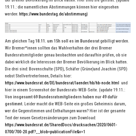
der Bremer Bevölkerung im Blick hatten. Hier sind sie gelistet. (update
19.11.: die namentlichen Abstimmungen können hier eingesehen
werden:
https://www.bundestag.de/abstimmung
)
Am gleichen Tag
18.11. um 15h soll es im Bundesrat
gebilligt werden.
Wir Bremer*innen sollten das Wahlverhalten der drei Bremer
Bundesratsmitglieder genau beobachten und daraufhin prüfen, ob sie
dabei wirklich die Interessen der Bremer Bevölkerung im Blick hatten.
Die drei sind: Bovenschulte (SPD), Schäfer (Grüne)und Joachim (SPD)
nebst StellvertreterInnen, Details hier:
https://www.bundesrat.de/DE/bundesrat/laender/hb/hb-node.html
und
hier in einem Screenshot der Bundesrats-WEB-Seite. (update 19.11.:
V
on insgesamt 69 Bundesratsmitgliedern haben nur 49 dafür
gestimmt.
Leider macht die WEB-Seite ein großes Geheimnis darum,
wer die Gegenstimmen und Enthaltungen waren? Hier ist der gesamte
Text der neuen Gesetzesänderungen zum Download:
https://www.bundesrat.de/SharedDocs/drucksachen/2020/0601-
0700/700-20.pdf?__blob=publicationFile&v=1