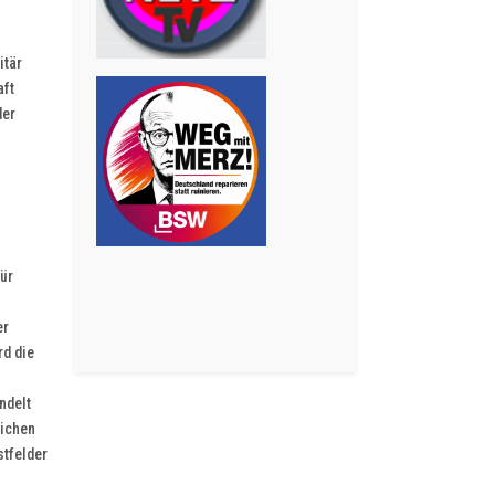
itär
aft
der
für
er
rd die
ndelt
eichen
stfelder