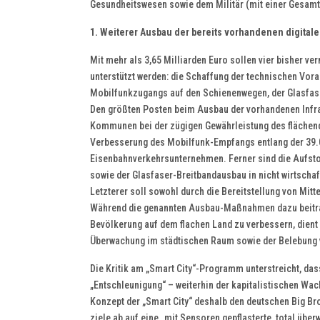
Gesundheitswesen sowie dem Militär (mit einer Gesam
1. Weiterer Ausbau der bereits vorhandenen digitale
Mit mehr als 3,65 Milliarden Euro sollen vier bisher 
unterstützt werden: die Schaffung der technischen Vor
Mobilfunkzugangs auf den Schienenwegen, der Glasfas
Den größten Posten beim Ausbau der vorhandenen Infrast
Kommunen bei der zügigen Gewährleistung des flächend
Verbesserung des Mobilfunk-Empfangs entlang der 39
Eisenbahnverkehrsunternehmen. Ferner sind die Aufst
sowie der Glasfaser-Breitbandausbau in nicht wirtschaf
Letzterer soll sowohl durch die Bereitstellung von Mit
Während die genannten Ausbau-Maßnahmen dazu beitrage
Bevölkerung auf dem flachen Land zu verbessern, dient
Überwachung im städtischen Raum sowie der Belebung 
Die Kritik am „Smart City“-Programm unterstreicht, dass
„Entschleunigung“ – weiterhin der kapitalistischen Wac
Konzept der „Smart City“ deshalb den deutschen Big Bro
ziele ab auf eine „mit Sensoren gepflasterte, total übe