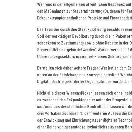
Während in der allgemeinen öffentlichen Resonanz auf
den Maßnahmen zur Steuerminderung (3), denen für Fami
Eckpunktepapier enthaltenen Projekte und Finanzbedarfe
Das Tabu der durch den Staat kurzfristig beschlossene
Soll der werktätigen Bevölkerung durch die in Paketf
schockstarre Zustimmung) sowie ohne Debatte in der Öf
Steuermitteln aufgebürdet werden? Warum werden auf d
Überwachungssektors maximiert – eines Sektors, der si
Es stellen sich daher weitere Fragen: Wer hat an dem 
waren an der Entstehung des Konzepts beteiligt? Welch
Digitalindustrie geförderter Organisationen wurde das Pa
Nicht alle dieser Wissenslücken lassen sich ohne Insid
es zunächst, das Eckpunktepapier unter der Fragestell
und/oder aus der staatlichen Kontrolle entlassen werd
drei Vorhaben zuordnen: 1. dem weiteren Ausbau der ber
der Entwicklung und Einrichtung neuer digitaler Technol
einer Reihe von gesamtgesellschaftlich relevanten Berei