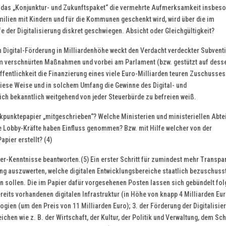
 das „Konjunktur- und Zukunftspaket“ die vermehrte Aufmerksamkeit insbes
lien mit Kindern und für die Kommunen geschenkt wird, wird über die im
 der Digitalisierung diskret geschwiegen. Absicht oder Gleichgültigkeit?
n Digital-Förderung in Milliardenhöhe weckt den Verdacht verdeckter Subvent
orm verschnürten Maßnahmen und vorbei am Parlament (bzw. gestützt auf dess
fentlichkeit die Finanzierung eines viele Euro-Milliarden teuren Zuschusses
iese Weise und in solchem Umfang die Gewinne des Digital- und
ch bekanntlich weitgehend von jeder Steuerbürde zu befreien weiß.
Eckpunktepapier „mitgeschrieben“? Welche Ministerien und ministeriellen Abte
e Lobby-Kräfte haben Einfluss genommen? Bzw. mit Hilfe welcher von der
pier erstellt? (4)
er-Kenntnisse beantworten.(5) Ein erster Schritt für zumindest mehr Transpar
ung auszuwerten, welche digitalen Entwicklungsbereiche staatlich bezuschuss
en sollen. Die im Papier dafür vorgesehenen Posten lassen sich gebündelt fo
eits vorhandenen digitalen Infrastruktur (in Höhe von knapp 4 Milliarden Euro
ogien (um den Preis von 11 Milliarden Euro); 3. der Förderung der Digitalisie
chen wie z. B. der Wirtschaft, der Kultur, der Politik und Verwaltung, dem Sch