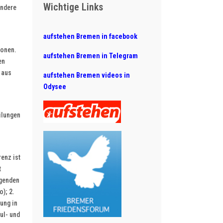
Wichtige Links
ondere
aufstehen Bremen in facebook
ionen.
aufstehen Bremen in Telegram
en
 aus
aufstehen Bremen videos in
Odysee
ilungen
enz ist
t
lgenden
); 2.
rung in
ul- und