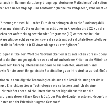
u. a. auch im Rahmen der „Überprüfung regulatorischer Maßnahmen“ auf nation
atische Genehmigungs-und Kontrollmöglichkeiten weitgehend, wenn nicht vö
Förderung mit zwei Milliarden Euro dazu beitragen, dass die Bundesrepublik
kurrenzfähig ist“. Die geplanten Investitionen in KI werden bis 2025 von drei
. Neben der Aufstockung bestehender Programme (10) werden zusätzliche
pazität gerecht zu werden sowie die systematische digitale Bereitstellung
nfalls in Echtzeit – für KI-Anwendungen zu ermöglichen“.
hnologien mit keinem Wort die Notwendigkeit einer zusätzlichen Voraus- oder
hts darüber ausgesagt, durch wen und anhand welcher Kriterien die Mittel- bz
 in welchem Umfang Unternehmensgewinne aus Patenten, Anwender- und
ie für die durch ihn geleistete Bereitstellung von Infrastruktur zurück fließ
tionen in neue digitale Technologien als auch die Gewährleistung der dafür
 und Einrichtung dieser Technologien wie selbstverständlich als eine
 Nutznießer aber sind die Unternehmen der Digitalindustrie und die
alorganisatoren (Black Rock & Co.), der Private-Equity-Investoren, Hedgefon
osten und der Privatisierung von Gewinnen!