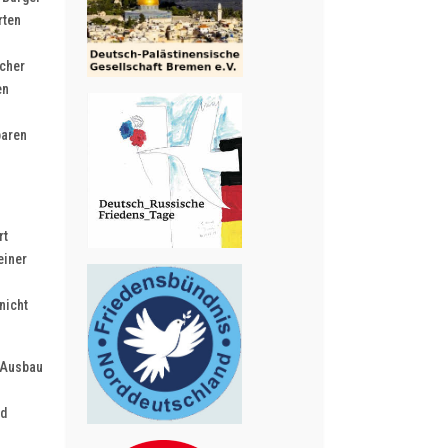
rten
scher
en
baren
rt
einer
nicht
 Ausbau
nd