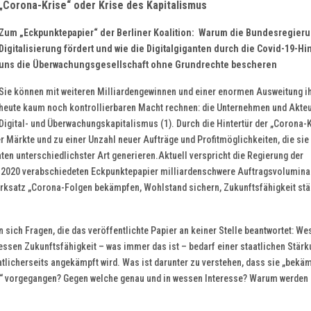
„Corona-Krise“ oder Krise des Kapitalismus
Zum „Eckpunktepapier“ der Berliner Koalition: Warum die Bundesregieru
Digitalisierung fördert und wie die Digitalgiganten durch die Covid-19-Hin
uns die Überwachungsgesellschaft ohne Grundrechte bescheren
Sie können mit weiteren Milliardengewinnen und einer enormen Ausweitung i
heute kaum noch kontrollierbaren Macht rechnen: die Unternehmen und Akte
Digital- und Überwachungskapitalismus (1). Durch die Hintertür der „Corona-
 Märkte und zu einer Unzahl neuer Aufträge und Profitmöglichkeiten, die sie 
ten unterschiedlichster Art generieren.Aktuell verspricht die Regierung der
ni 2020 verabschiedeten Eckpunktepapier milliardenschwere Auftragsvolumina
erksatz „Corona-Folgen bekämpfen, Wohlstand sichern, Zukunftsfähigkeit stä
sich Fragen, die das veröffentlichte Papier an keiner Stelle beantwortet: W
ssen Zukunftsfähigkeit – was immer das ist – bedarf einer staatlichen Stärk
atlicherseits angekämpft wird. Was ist darunter zu verstehen, dass sie „bekäm
“ vorgegangen? Gegen welche genau und in wessen Interesse? Warum werden 