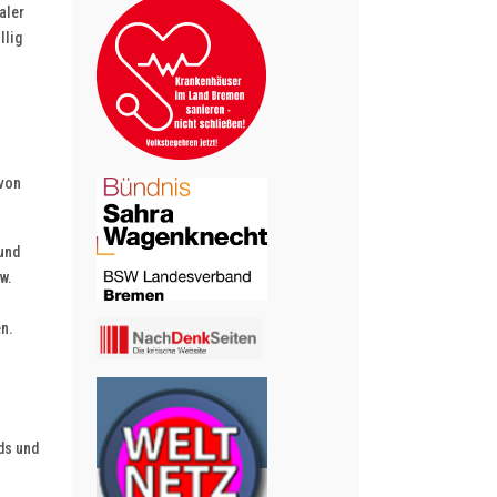
aler
llig
 von
/und
w.
en.
ds und