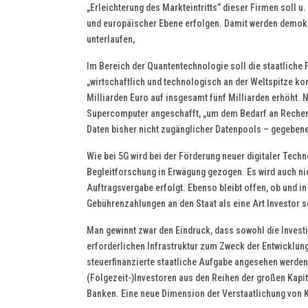
„Erleichterung des Markteintritts“ dieser Firmen soll 
und europäischer Ebene erfolgen. Damit werden demokr
unterlaufen,
Im Bereich der Quantentechnologie soll die staatliche 
„wirtschaftlich und technologisch an der Weltspitze kon
Milliarden Euro auf insgesamt fünf Milliarden erhöht
Supercomputer angeschafft, „um dem Bedarf an Rechenka
Daten bisher nicht zugänglicher Datenpools – gegebene
Wie bei 5G wird bei der Förderung neuer digitaler Tec
Begleitforschung in Erwägung gezogen. Es wird auch nic
Auftragsvergabe erfolgt. Ebenso bleibt offen, ob und
Gebührenzahlungen an den Staat als eine Art Investor sow
Man gewinnt zwar den Eindruck, dass sowohl die Investi
erforderlichen Infrastruktur zum Zweck der Entwicklung
steuerfinanzierte staatliche Aufgabe angesehen werden.
(Folgezeit-)Investoren aus den Reihen der großen Kapit
Banken. Eine neue Dimension der Verstaatlichung von K