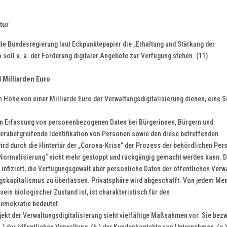
tur
die Bundesregierung laut Eckpunktepapier die „Erhaltung und Stärkung der
o soll u. a. der Förderung digitaler Angebote zur Verfügung stehen. (11)
3 Milliarden Euro
 in Höhe von einer Milliarde Euro der Verwaltungsdigitalisierung dienen, eine
igen Erfassung von personenbezogenen Daten bei Bürgerinnen, Bürgern und
terübergreifende Identifikation von Personen sowie den diese betreffenden
rd durch die Hintertür der „Corona-Krise“ der Prozess der behördlichen Per
 „Normalisierung“ nicht mehr gestoppt und rückgängig gemacht werden kann. D
 infiziert, die Verfügungsgewalt über persönliche Daten der öffentlichen Verw
gskapitalismus zu überlassen. Privatsphäre wird abgeschafft. Von jedem M
 sein biologischer Zustand ist, ist charakteristisch für den
Demokratie bedeutet.
ojekt der Verwaltungsdigitalisierung sieht vielfältige Maßnahmen vor. Sie be
.) der öffentlichen Verwaltung, (b.) der Kundenkontakte von Unternehmen, (c.)