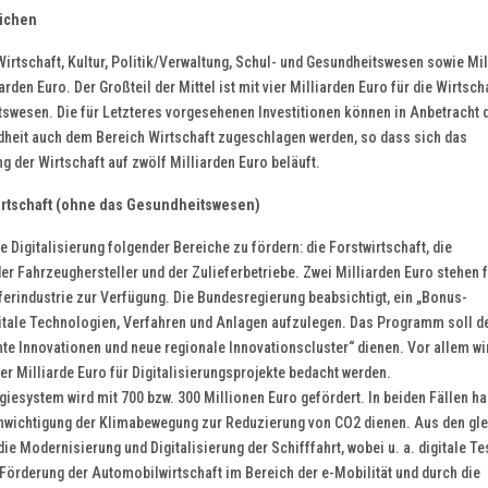
eichen
Wirtschaft, Kultur, Politik/Verwaltung, Schul- und Gesundheitswesen sowie Mil
rden Euro. Der Großteil der Mittel ist mit vier Milliarden Euro für die Wirtsch
tswesen. Die für Letzteres vorgesehenen Investitionen können in Anbetracht 
heit auch dem Bereich Wirtschaft zugeschlagen werden, so dass sich das
g der Wirtschaft auf zwölf Milliarden Euro beläuft.
 Wirtschaft (ohne das Gesundheitswesen)
e Digitalisierung folgender Bereiche zu fördern: die Forstwirtschaft, die
der Fahrzeughersteller und der Zulieferbetriebe. Zwei Milliarden Euro stehen 
erindustrie zur Verfügung. Die Bundesregierung beabsichtigt, ein „Bonus-
gitale Technologien, Verfahren und Anlagen aufzulegen. Das Programm soll d
te Innovationen und neue regionale Innovationscluster“ dienen. Vor allem wi
ner Milliarde Euro für Digitalisierungsprojekte bedacht werden.
rgiesystem wird mit 700 bzw. 300 Millionen Euro gefördert. In beiden Fällen ha
chwichtigung der Klimabewegung zur Reduzierung von CO2 dienen. Aus den gl
ie Modernisierung und Digitalisierung der Schifffahrt, wobei u. a. digitale Te
e Förderung der Automobilwirtschaft im Bereich der e-Mobilität und durch die