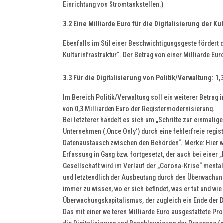
Einrichtung von Stromtankstellen.)
3.2 Eine Milliarde Euro für die Digitalisierung der Kul
Ebenfalls im Stil einer Beschwichtigungsgeste fördert 
Kulturinfrastruktur“. Der Betrag von einer Milliarde Eur
3.3 Für die Digitalisierung von Politik/Verwaltung: 1,
Im Bereich Politik/Verwaltung soll ein weiterer Betrag
von 0,3 Milliarden Euro der Registermodernisierung.
Bei letzterer handelt es sich um „Schritte zur einmal
Unternehmen (‚Once Only‘) durch eine fehlerfreie regis
Datenaustausch zwischen den Behörden“. Merke: Hier wi
Erfassung in Gang bzw. fortgesetzt, der auch bei einer
Gesellschaft wird im Verlauf der „Corona-Krise“ mental
und letztendlich der Ausbeutung durch den Überwachun
immer zu wissen, wo er sich befindet, was er tut und wie
Überwachungskapitalismus, der zugleich ein Ende der 
Das mit einer weiteren Milliarde Euro ausgestattete Pr
die Digitalisierung und Beschleunigung der Prozesse (a