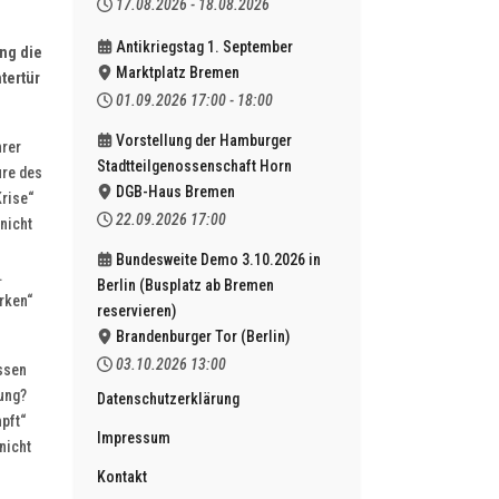
17.08.2026
-
18.08.2026
Antikriegstag 1. September
ng die
Marktplatz Bremen
tertür
01.09.2026
17:00
-
18:00
Vorstellung der Hamburger
hrer
Stadtteilgenossenschaft Horn
ure des
DGB-Haus Bremen
Krise“
22.09.2026
17:00
nicht
Bundesweite Demo 3.10.2026 in
.
Berlin (Busplatz ab Bremen
rken“
reservieren)
Brandenburger Tor (Berlin)
03.10.2026
13:00
essen
ung?
Datenschutzerklärung
pft“
Impressum
nicht
Kontakt