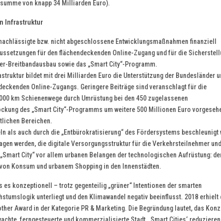
tsumme von knapp 34 Milliarden Euro).
n Infrastruktur
vernachlässigte bzw. nicht abgeschlossene Entwicklungsmaßnahmen finanziell
aussetzungen für den flächendeckenden Online-Zugang und für die Sicherstel
er-Breitbandausbau sowie das „Smart City“-Programm.
ruktur bildet mit drei Milliarden Euro die Unterstützung der Bundesländer u
eckenden Online-Zugangs. Geringere Beiträge sind veranschlagt für die
.000 km Schienenwege durch Umrüstung bei den 450 zugelassenen
ockung des „Smart City“-Programms um weitere 500 Millionen Euro vorgeseh
tlichen Bereichen.
teln als auch durch die „Entbürokratisierung“ des Fördersystems beschleunigt
n werden, die digitale Versorgungsstruktur für die Verkehrsteilnehmer und
 „Smart City“ vor allem urbanen Belangen der technologischen Aufrüstung: de
von Konsum und urbanem Shopping in den Innenstädten.
 es konzeptionell – trotz gegenteilig „grüner“ Intentionen der smarten
hstumslogik unterliegt und den Klimawandel negativ beeinflusst. 2018 erhielt
ther Award in der Kategorie PR & Marketing. Die Begründung lautet, das Konz
rwachte, ferngesteuerte und kommerzialisierte Stadt. ‚Smart Cities‘ reduziere