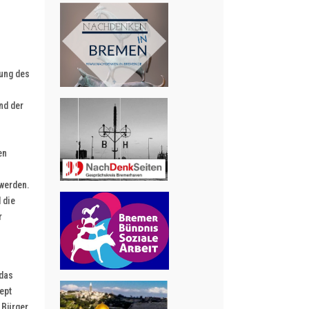
lung des
nd der
en
 werden.
 die
r
 das
ept
n Bürger