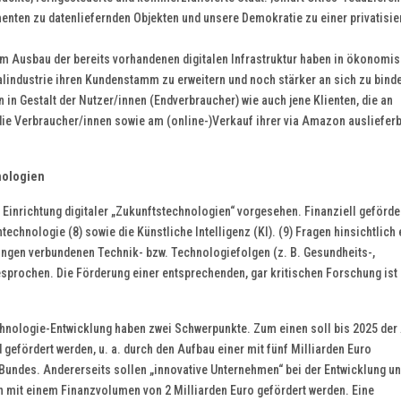
nten zu datenliefernden Objekten und unsere Demokratie zu einer privatisie
 Ausbau der bereits vorhandenen digitalen Infrastruktur haben in ökonomi
alindustrie ihren Kundenstamm zu erweitern und noch stärker an sich zu bind
in Gestalt der Nutzer/innen (Endverbraucher) wie auch jene Klienten, die an
die Verbraucher/innen sowie am (online-)Verkauf ihrer via Amazon ausliefer
nologien
d Einrichtung digitaler „Zukunftstechnologien“ vorgesehen. Finanziell geförde
echnologie (8) sowie die Künstliche Intelligenz (KI). (9) Fragen hinsichtlich 
ngen verbundenen Technik- bzw. Technologiefolgen (z. B. Gesundheits-,
prochen. Die Förderung einer entsprechenden, gar kritischen Forschung ist 
ologie-Entwicklung haben zwei Schwerpunkte. Zum einen soll bis 2025 der
efördert werden, u. a. durch den Aufbau einer mit fünf Milliarden Euro
Bundes. Andererseits sollen „innovative Unternehmen“ bei der Entwicklung u
 mit einem Finanzvolumen von 2 Milliarden Euro gefördert werden. Eine