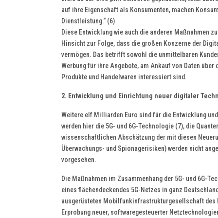
auf ihre Eigenschaft als Konsumenten, machen Konsume
Dienstleistung.“ (6)
Diese Entwicklung wie auch die anderen Maßnahmen zum
Hinsicht zur Folge, dass die großen Konzerne der Digit
vermögen. Das betrifft sowohl die unmittelbaren Kunden 
Werbung für ihre Angebote, am Ankauf von Daten über 
Produkte und Handelwaren interessiert sind.
2. Entwicklung und Einrichtung neuer digitaler Tech
Weitere elf Milliarden Euro sind für die Entwicklung un
werden hier die 5G- und 6G-Technologie (7), die Quantent
wissenschaftlichen Abschätzung der mit diesen Neueru
Überwachungs- und Spionagerisiken) werden nicht anges
vorgesehen.
Die Maßnahmen im Zusammenhang der 5G- und 6G-Techn
eines flächendeckendes 5G-Netzes in ganz Deutschland g
ausgerüsteten Mobilfunkinfrastrukturgesellschaft des 
Erprobung neuer, softwaregesteuerter Netztechnologien