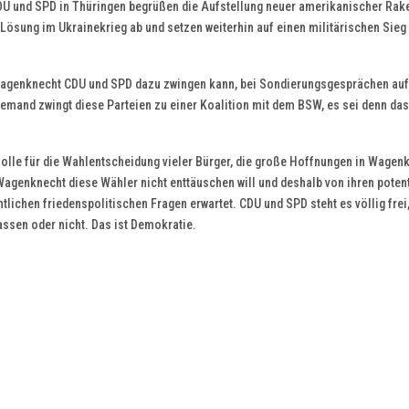
CDU und SPD in Thüringen begrüßen die Aufstellung neuer amerikanischer Rake
Lösung im Ukrainekrieg ab und setzen weiterhin auf einen militärischen Sieg
 Wagenknecht CDU und SPD dazu zwingen kann, bei Sondierungsgesprächen auf
emand zwingt diese Parteien zu einer Koalition mit dem BSW, es sei denn das
Rolle für die Wahlentscheidung vieler Bürger, die große Hoffnungen in Wagen
 Wagenknecht diese Wähler nicht enttäuschen will und deshalb von ihren potent
lichen friedenspolitischen Fragen erwartet. CDU und SPD steht es völlig frei,
assen oder nicht. Das ist Demokratie.