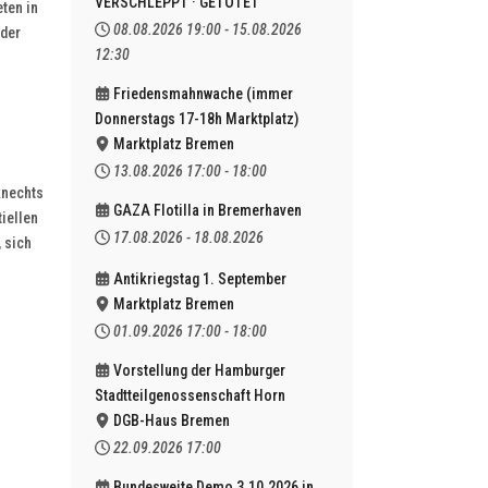
VERSCHLEPPT · GETÖTET
ten in
08.08.2026
19:00
-
15.08.2026
 der
12:30
Friedensmahnwache (immer
Donnerstags 17-18h Marktplatz)
Marktplatz Bremen
13.08.2026
17:00
-
18:00
knechts
GAZA Flotilla in Bremerhaven
iellen
17.08.2026
-
18.08.2026
 sich
Antikriegstag 1. September
Marktplatz Bremen
01.09.2026
17:00
-
18:00
Vorstellung der Hamburger
Stadtteilgenossenschaft Horn
DGB-Haus Bremen
22.09.2026
17:00
Bundesweite Demo 3.10.2026 in