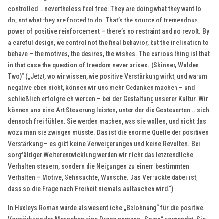
controlled .. nevertheless feel free. They are doing what they want to
do, not what they are forced to do. That’s the source of tremendous
power of positive reinforcement – there’s no restraint and no revolt. By
a careful design, we control not the final behavior, but the inclination to
behave – the motives, the desires, the wishes. The curious thing ist that
in that case the question of freedom never arises. (Skinner, Walden
Two)“ („Jetzt, wo wir wissen, wie positive Verstärkung wirkt, und warum
negative eben nicht, können wir uns mehr Gedanken machen – und
schließlich erfolgreich werden – bei der Gestaltung unserer Kultur. Wir
können uns eine Art Steuerung leisten, unter der die Gesteuerten .. sich
dennoch frei fühlen. Sie werden machen, was sie wollen, und nicht das
wozu man sie zwingen müsste. Das ist die enorme Quelle der positiven
Verstärkung – es gibt keine Verweigerungen und keine Revolten. Bei
sorgfältiger Weiterentwicklung werden wir nicht das letztendliche
Verhalten steuern, sondern die Neigungen zu einem bestimmten
Verhalten – Motive, Sehnsüchte, Wünsche. Das Verrückte dabei ist,
dass so die Frage nach Freiheit niemals auftauchen wird.“)
In Huxleys Roman wurde als wesentliche „Belohnung“ für die positive