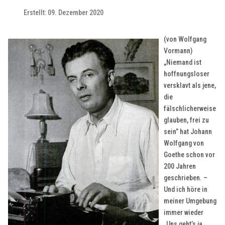
Erstellt: 09. Dezember 2020
(von Wolfgang
Vormann)
„Niemand ist
hoffnungsloser
versklavt als jene,
die
fälschlicherweise
glauben, frei zu
sein” hat Johann
Wolfgang von
Goethe schon vor
200 Jahren
geschrieben. –
Und ich höre in
meiner Umgebung
immer wieder
„Uns geht’s ja