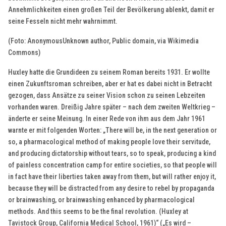
Annehmlichkeiten einen großen Teil der Bevölkerung ablenkt, damit er
seine Fesseln nicht mehr wahrnimmt.
(Foto: AnonymousUnknown author, Public domain, via Wikimedia
Commons)
Huxley hatte die Grundideen zu seinem Roman bereits 1931. Er wollte
einen Zukunftsroman schreiben, aber er hat es dabei nicht in Betracht
gezogen, dass Ansätze zu seiner Vision schon zu seinen Lebzeiten
vorhanden waren. Dreißig Jahre später – nach dem zweiten Weltkrieg –
änderte er seine Meinung. In einer Rede von ihm aus dem Jahr 1961
warnte er mit folgenden Worten: „There will be, in the next generation or
so, a pharmacological method of making people love their servitude,
and producing dictatorship without tears, so to speak, producing a kind
of painless concentration camp for entire societies, so that people will
in fact have their liberties taken away from them, but will rather enjoy it,
because they will be distracted from any desire to rebel by propaganda
or brainwashing, or brainwashing enhanced by pharmacological
methods. And this seems to be the final revolution. (Huxley at
Tavistock Group, California Medical School, 1961)“ („Es wird –