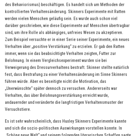
des Behaviorismus) beschäftigen. Es handelt sich um Methoden der
kontrollierten Verhaltensänderung. Skinners Experimente mit Ratten
werden vielen Menschen geläufig sein. Es wurde auch schon viel
darüber geschrieben, wie diese Experimente auf Menschen übertragbar
sind, um ihre Rolle als abhängiges, unfreies Wesen zu akzeptieren.
Zum Beispiel versuchte er in einer Serie seiner Experimente, ein neues
Verhalten über „positive Verstärkung“ zu erzielen. Er gab den Ratten
immer, wenn sie das beabsichtigte Verhalten zeigten, Futter zur
Belohnung. In einem Vergleichsexperiment wurden sie bei
Verweigerung des Dressurverhaltens bestraft. Skinner stellte natürlich
fest, dass Bestrafung zu einer Verhaltensänderung im Sinne Skinners
führen würde. Aber es beseitigte nicht die Motivation, das
„Unerwünschte“ später dennoch zu versuchen. Andererseits war
Verhalten, das über Belohnungsverstärkung erreicht wurde,
andauernder und veränderte die langfristigen Verhaltensmuster der
Versuchstiere.
Es ist sehr wahrscheinlich, dass Huxley Skinners Experimente kannte
und sich die sozio-politischen Auswirkungen vorstellen konnte. In
„Schöne neue Welt“ und seinem folgenden literarischen Schaffen sagte