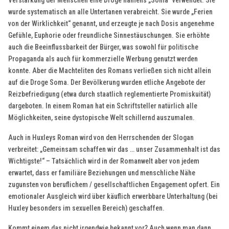
Verstärkung der Menschen eine Droge namens „Soma“ verwendet. Sie
wurde systematisch an alle Untertanen verabreicht. Sie wurde „Ferien
von der Wirklichkeit“ genannt, und erzeugte je nach Dosis angenehme
Gefühle, Euphorie oder freundliche Sinnestäuschungen. Sie erhöhte
auch die Beeinflussbarkeit der Bürger, was sowohl für politische
Propaganda als auch für kommerzielle Werbung genutzt werden
konnte. Aber die Machteliten des Romans verließen sich nicht allein
auf die Droge Soma. Der Bevölkerung wurden etliche Angebote der
Reizbefriedigung (etwa durch staatlich reglementierte Promiskuität)
dargeboten. In einem Roman hat ein Schriftsteller natürlich alle
Möglichkeiten, seine dystopische Welt schillernd auszumalen.
Auch in Huxleys Roman wird von den Herrschenden der Slogan
verbreitet: „Gemeinsam schaffen wir das … unser Zusammenhalt ist das
Wichtigste!“ – Tatsächlich wird in der Romanwelt aber von jedem
erwartet, dass er familiäre Beziehungen und menschliche Nähe
zugunsten von beruflichem / gesellschaftlichen Engagement opfert. Ein
emotionaler Ausgleich wird über käuflich erwerbbare Unterhaltung (bei
Huxley besonders im sexuellen Bereich) geschaffen.
Kommt einem das nicht irgendwie bekannt vor? Auch wenn man dann