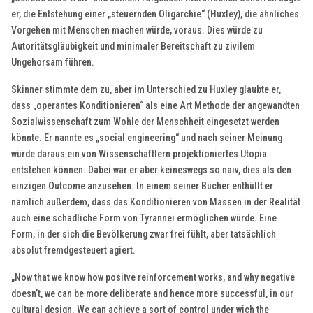
er, die Entstehung einer „steuernden Oligarchie“ (Huxley), die ähnliches
Vorgehen mit Menschen machen würde, voraus. Dies würde zu
Autoritätsgläubigkeit und minimaler Bereitschaft zu zivilem
Ungehorsam führen.
Skinner stimmte dem zu, aber im Unterschied zu Huxley glaubte er,
dass „operantes Konditionieren“ als eine Art Methode der angewandten
Sozialwissenschaft zum Wohle der Menschheit eingesetzt werden
könnte. Er nannte es „social engineering“ und nach seiner Meinung
würde daraus ein von Wissenschaftlern projektioniertes Utopia
entstehen können. Dabei war er aber keineswegs so naiv, dies als den
einzigen Outcome anzusehen. In einem seiner Bücher enthüllt er
nämlich außerdem, dass das Konditionieren von Massen in der Realität
auch eine schädliche Form von Tyrannei ermöglichen würde. Eine
Form, in der sich die Bevölkerung zwar frei fühlt, aber tatsächlich
absolut fremdgesteuert agiert.
„Now that we know how positve reinforcement works, and why negative
doesn’t, we can be more deliberate and hence more successful, in our
cultural design. We can achieve a sort of control under wich the