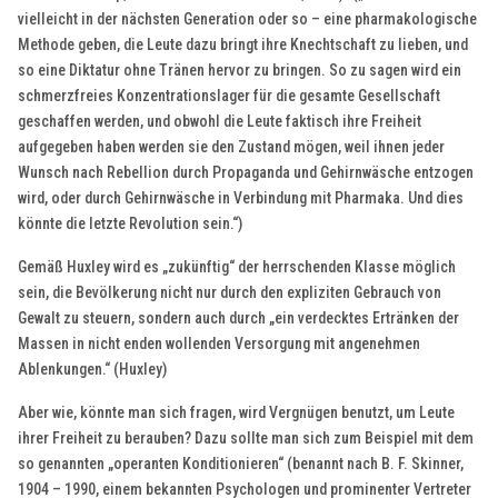
vielleicht in der nächsten Generation oder so – eine pharmakologische
Methode geben, die Leute dazu bringt ihre Knechtschaft zu lieben, und
so eine Diktatur ohne Tränen hervor zu bringen. So zu sagen wird ein
schmerzfreies Konzentrationslager für die gesamte Gesellschaft
geschaffen werden, und obwohl die Leute faktisch ihre Freiheit
aufgegeben haben werden sie den Zustand mögen, weil ihnen jeder
Wunsch nach Rebellion durch Propaganda und Gehirnwäsche entzogen
wird, oder durch Gehirnwäsche in Verbindung mit Pharmaka. Und dies
könnte die letzte Revolution sein.“)
Gemäß Huxley wird es „zukünftig“ der herrschenden Klasse möglich
sein, die Bevölkerung nicht nur durch den expliziten Gebrauch von
Gewalt zu steuern, sondern auch durch „ein verdecktes Ertränken der
Massen in nicht enden wollenden Versorgung mit angenehmen
Ablenkungen.“ (Huxley)
Aber wie, könnte man sich fragen, wird Vergnügen benutzt, um Leute
ihrer Freiheit zu berauben? Dazu sollte man sich zum Beispiel mit dem
so genannten „operanten Konditionieren“ (benannt nach B. F. Skinner,
1904 – 1990, einem bekannten Psychologen und prominenter Vertreter