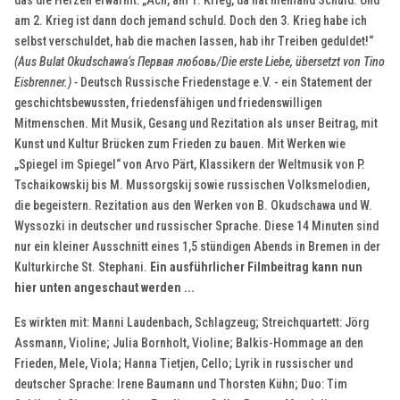
das die Herzen erwärmt: „Ach, am 1. Krieg, da hat niemand Schuld. Und
am 2. Krieg ist dann doch jemand schuld. Doch den 3. Krieg habe ich
selbst verschuldet, hab die machen lassen, hab ihr Treiben geduldet!“
(Aus Bulat Okudschawa‘s Первая любовь/Die erste Liebe, übersetzt von Tino
Eisbrenner.) -
Deutsch Russische Friedenstage e.V. - ein Statement der
geschichtsbewussten, friedensfähigen und friedenswilligen
Mitmenschen. Mit Musik, Gesang und Rezitation als unser Beitrag, mit
Kunst und Kultur Brücken zum Frieden zu bauen. Mit Werken wie
„Spiegel im Spiegel“ von Arvo Pärt, Klassikern der Weltmusik von P.
Tschaikowskij bis M. Mussorgskij sowie russischen Volksmelodien,
die begeistern. Rezitation aus den Werken von B. Okudschawa und W.
Wyssozki in deutscher und russischer Sprache. Diese 14 Minuten sind
nur ein kleiner Ausschnitt eines 1,5 stündigen Abends in Bremen in der
Kulturkirche St. Stephani.
Ein ausführlicher Filmbeitrag kann nun
hier unten angeschaut werden ...
Es wirkten mit: Manni Laudenbach, Schlagzeug; Streichquartett: Jörg
Assmann, Violine; Julia Bornholt, Violine; Balkis-Hommage an den
Frieden, Mele, Viola; Hanna Tietjen, Cello; Lyrik in russischer und
deutscher Sprache: Irene Baumann und Thorsten Kühn; Duo: Tim